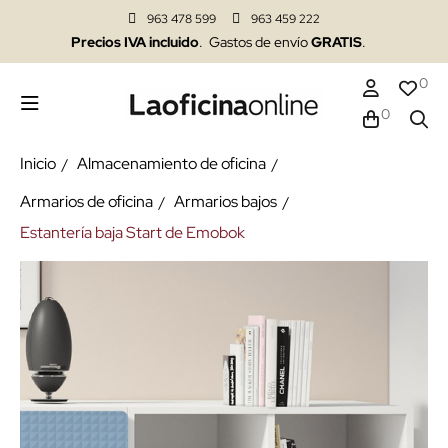
963 478 599
963 459 222
Precios IVA incluido
. Gastos de envío
GRATIS
.
0
0
Inicio
Almacenamiento de oficina
Armarios de oficina
Armarios bajos
Estantería baja Start de Emobok