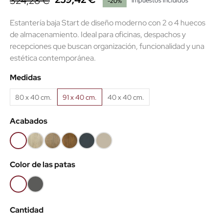
324,28 €
Impuestos incluidos
-20%
Estantería baja Start de diseño moderno con 2 o 4 huecos
de almacenamiento. Ideal para oficinas, despachos y
recepciones que buscan organización, funcionalidad y una
estética contemporánea.
Medidas
80 x 40 cm.
91 x 40 cm.
40 x 40 cm.
Acabados
Blanco
Roble
Roble
Roble
Antracita
Arena
(EMB)
claro
Nuez
viejo
(EMB)
Color de las patas
(EMB)
(EMB)
(EMB)
Blanco
Antracita
(EMB)
(EMB)
Cantidad