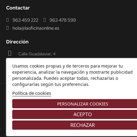
Contactar
963 459 222
963 478 599
hola@laoficinaonline.es
Dirección
Calle Guadalaviar, 4
46009 Valencia
Usamos cookies propias y de terceros para mejorar tu
experiencia, analizar la navegación y mostrarte publicidad
personalizada. Puedes aceptar todas, rechazarlas o
configurarlas según tus preferencias.
Política de cookies
© 2000-2026 Laoficinaonline.
SIDEOFFICE, S.L. CIF
PERSONALIZAR COOKIES
B98914336 -
Aviso Legal
-
Política de cookies
-
Política de
Privacidad
-
Garantía y Devoluciones.
ACEPTO
RECHAZAR