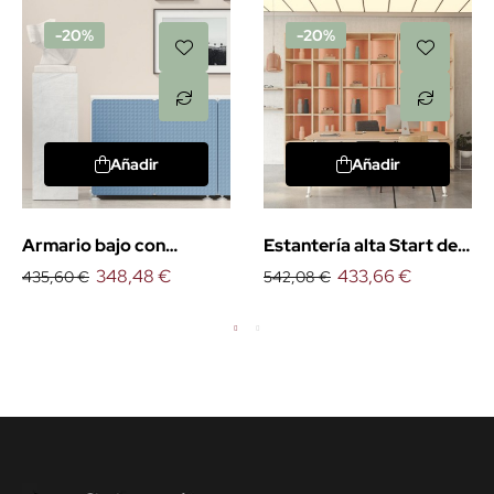
-20%
-20%
Añadir
Añadir
Armario bajo con
Estantería alta Start de
puertas Start
348,48 €
Emobok
433,66 €
435,60 €
542,08 €