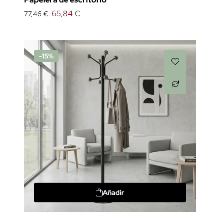
65,84 €
77,46 €
-15%
Añadir