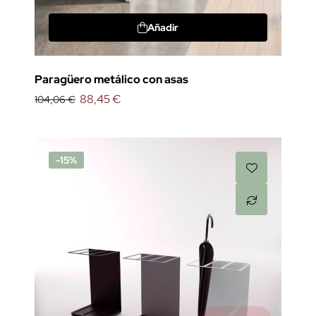
Añadir
Paragüero metálico con asas
88,45 €
104,06 €
-15%