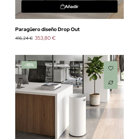
Añadir
Paragüero diseño Drop Out
353,80 €
416,24 €
-15%