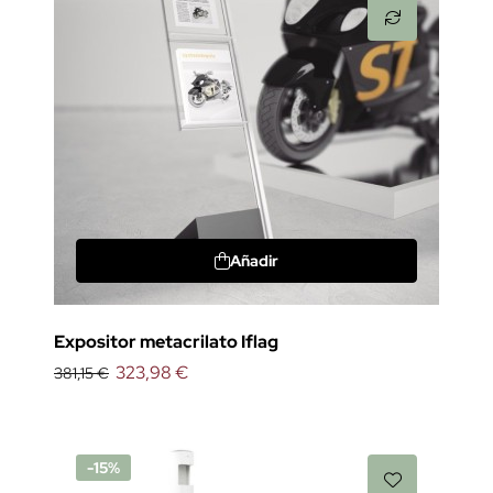
Añadir
Expositor metacrilato Iflag
323,98 €
381,15 €
-15%