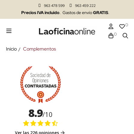
963 478 599
963 459 222
Precios IVA incluido
. Gastos de envío
GRATIS
.
0
0
Inicio
Complementos