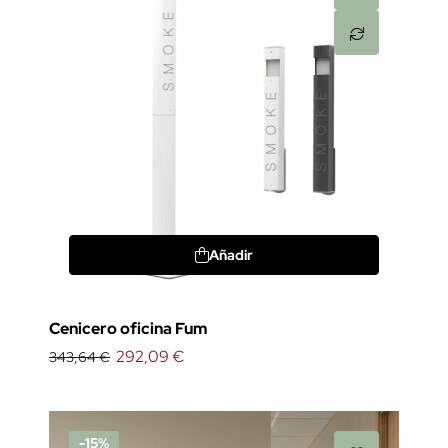
Añadir
Cenicero oficina Fum
292,09 €
343,64 €
-15%