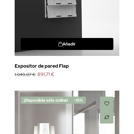
Añadir
Expositor de pared Flap
891,71 €
1.049,07 €
¡Disponible sólo online!
-15%