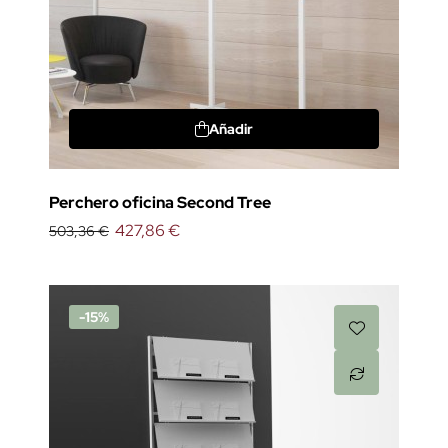
Añadir
Perchero oficina Second Tree
427,86 €
503,36 €
-15%