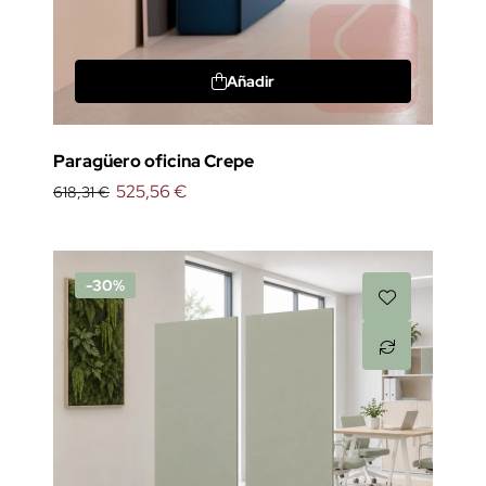
Añadir
Paragüero oficina Crepe
525,56 €
618,31 €
-30%