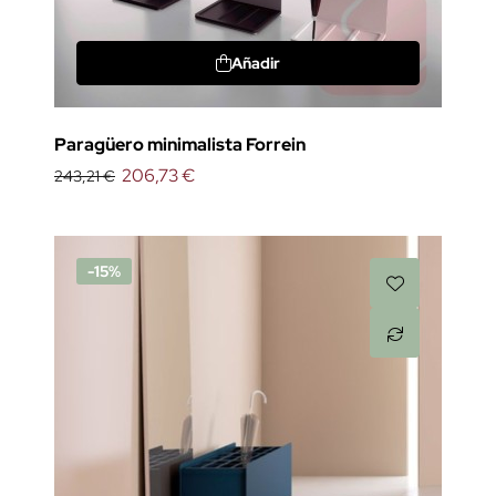
Añadir
Paragüero minimalista Forrein
206,73 €
243,21 €
-15%