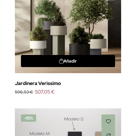
Añadir
Jardinera Verissimo
507,05 €
596,53 €
-15%