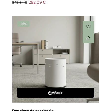
292,09 €
343,64 €
-15%
Añadir
Papelera de escritorio