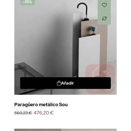
-15%
Añadir
Paragüero metálico Sou
476,20 €
560,23 €