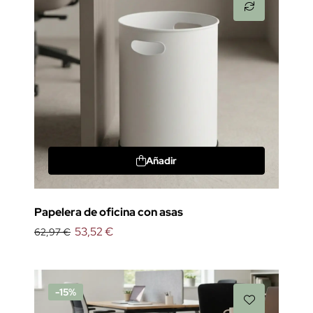
Añadir
Papelera de oficina con asas
53,52 €
62,97 €
-15%