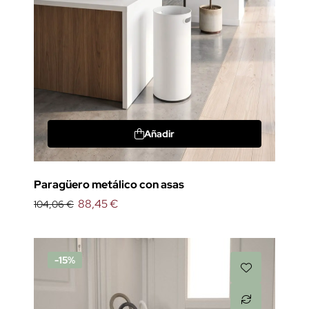
Añadir
Paragüero metálico con asas
88,45 €
104,06 €
-15%