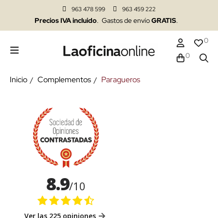
963 478 599
963 459 222
Precios IVA incluido
. Gastos de envío
GRATIS
.
0
0
Inicio
Complementos
Paragueros