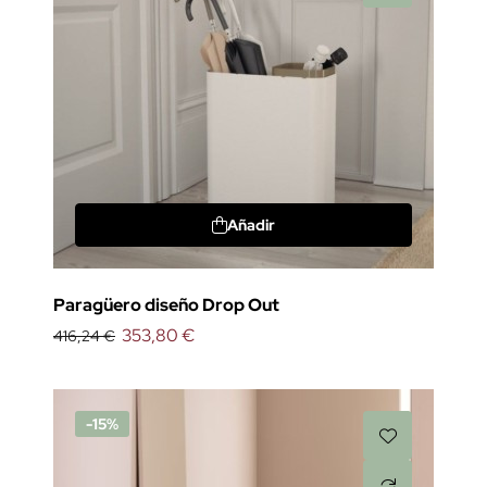
Añadir
Paragüero diseño Drop Out
353,80 €
416,24 €
-15%