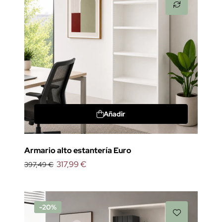
Añadir
Armario alto estantería Euro
317,99 €
397,49 €
-20%