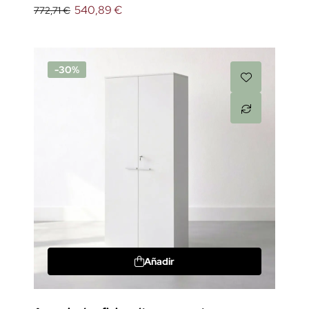
540,89 €
772,71 €
-30%
Añadir