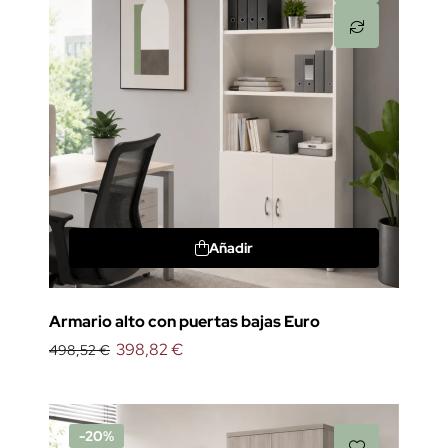
Añadir
Armario alto con puertas bajas Euro
398,82 €
498,52 €
-20%