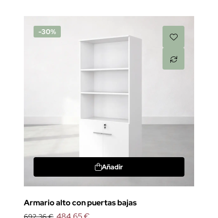
-30%
Añadir
Armario alto con puertas bajas
484,65 €
692,36 €