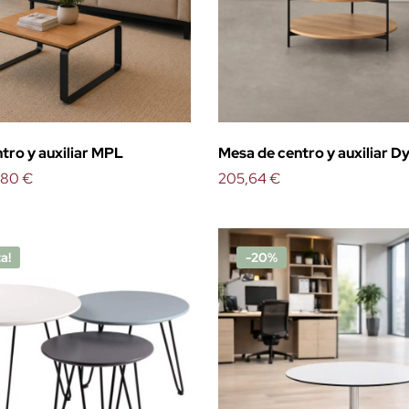
tro y auxiliar MPL
Mesa de centro y auxiliar D
,80 €
205,64 €
a!
-20%