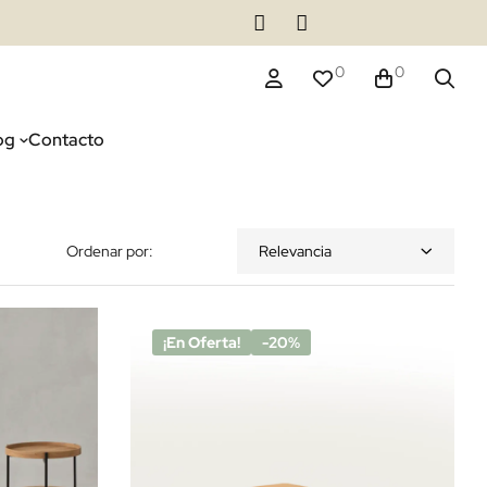
0
0
og
Contacto
Ordenar por:
Relevancia
¡En Oferta!
-20%