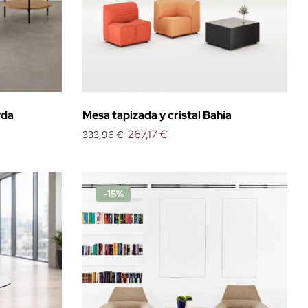
yda
Mesa tapizada y cristal Bahía
267,17 €
333,96 €
-15%