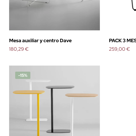
Mesa auxiliar y centro Dave
PACK 3 ME
180,29 €
NERO/FAB
259,00 €
-15%