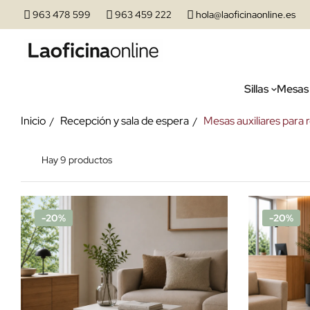
963 478 599
963 459 222
hola@laoficinaonline.es
Sillas
Mesas
Inicio
Recepción y sala de espera
Mesas auxiliares para 
Hay 9 productos
-20%
-20%