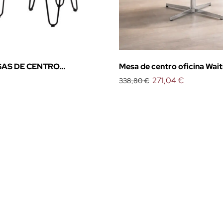
SAS DE CENTRO
Mesa de centro oficina Wait
IO DE SOMCASA
271,04 €
338,80 €