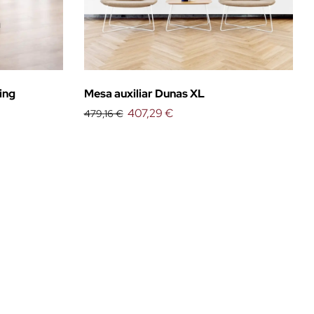
ing
Mesa auxiliar Dunas XL
407,29 €
479,16 €