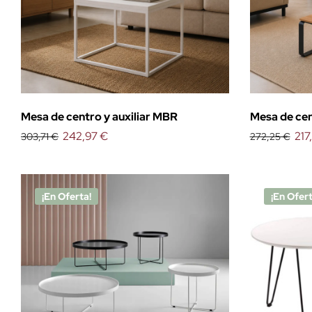
Mesa de centro y auxiliar MBR
Mesa de cen
242,97 €
217
303,71 €
272,25 €
¡En Oferta!
¡En Ofert