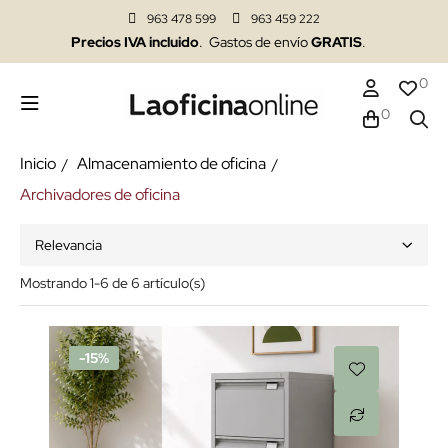
963 478 599
963 459 222
Precios IVA incluido
. Gastos de envío
GRATIS
.
0
0
Inicio
Almacenamiento de oficina
Archivadores de oficina
Relevancia
Mostrando 1-6 de 6 artículo(s)
-15%