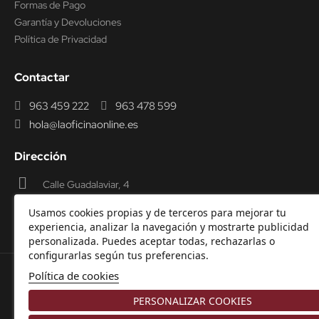
Formas de Pago
Garantía y Devoluciones
Política de Privacidad
Contactar
963 459 222
963 478 599
hola@laoficinaonline.es
Dirección
Calle Guadalaviar, 4
46009 Valencia
Usamos cookies propias y de terceros para mejorar tu
experiencia, analizar la navegación y mostrarte publicidad
personalizada. Puedes aceptar todas, rechazarlas o
configurarlas según tus preferencias.
Política de cookies
© 2000-2026 Laoficinaonline.
SIDEOFFICE, S.L. CIF
PERSONALIZAR COOKIES
B98914336 -
Aviso Legal
-
Política de cookies
-
Política de
Privacidad
-
Garantía y Devoluciones.