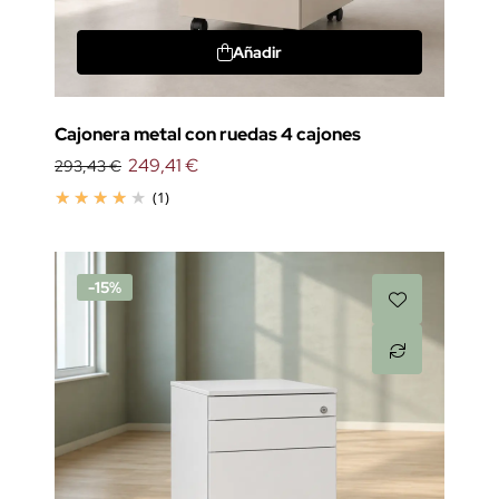
Añadir
Cajonera metal con ruedas 4 cajones
249,41 €
293,43 €
(1)
-15%