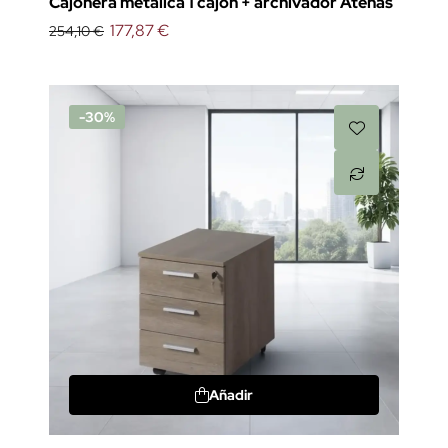
Cajonera metálica 1 cajón + archivador Atenas
177,87 €
254,10 €
-30%
Añadir