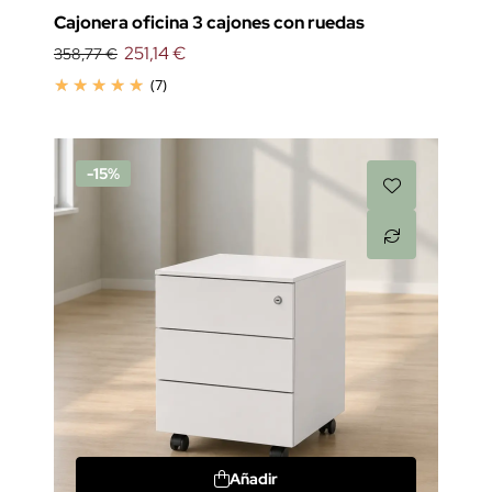
Cajonera oficina 3 cajones con ruedas
251,14 €
358,77 €
(7)
-15%
Añadir