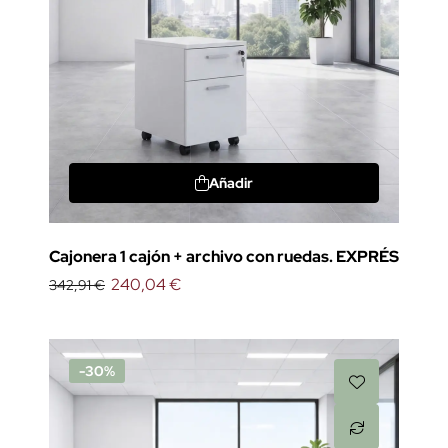
Añadir
Cajonera 1 cajón + archivo con ruedas. EXPRÉS
240,04 €
342,91 €
-30%