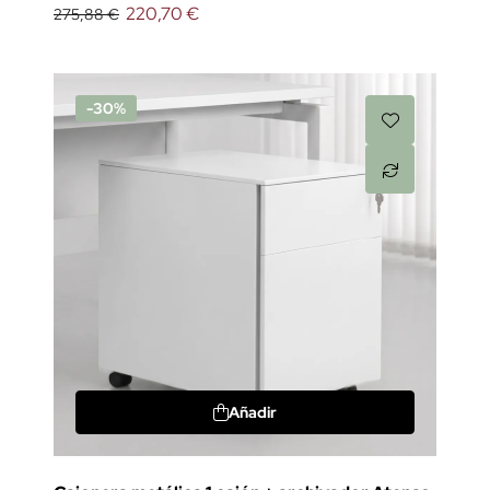
220,70 €
275,88 €
-30%
Añadir