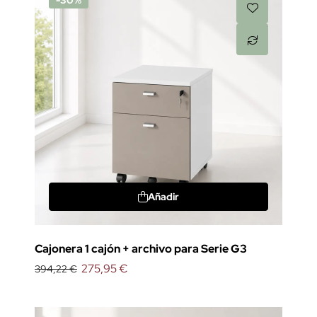
-30%
Añadir
Cajonera 1 cajón + archivo para Serie G3
275,95 €
394,22 €