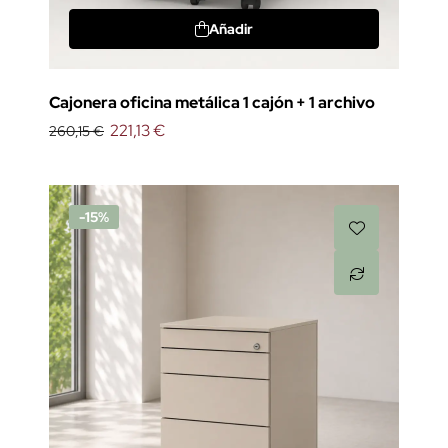
Añadir
Cajonera oficina metálica 1 cajón + 1 archivo
221,13 €
260,15 €
-15%