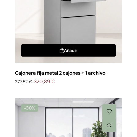
Añadir
Cajonera fija metal 2 cajones + 1 archivo
320,89 €
377,52 €
-30%