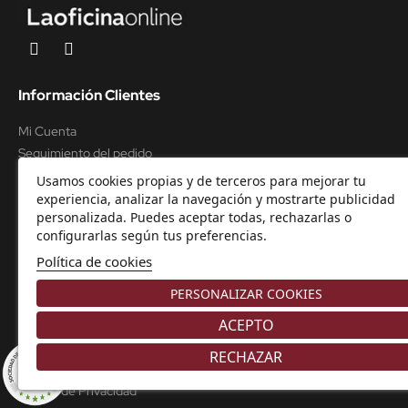
Información Clientes
Mi Cuenta
Seguimiento del pedido
Preguntas Frecuentes
Usamos cookies propias y de terceros para mejorar tu
Envío y Transporte
experiencia, analizar la navegación y mostrarte publicidad
personalizada. Puedes aceptar todas, rechazarlas o
Soporte y asistencia
configurarlas según tus preferencias.
Política de cookies
Sobre la Tienda
PERSONALIZAR COOKIES
Nosotros
ACEPTO
Condiciones de Venta
Formas de Pago
RECHAZAR
8.9
Garantía y Devoluciones
/10
226 NOTAS
Política de Privacidad