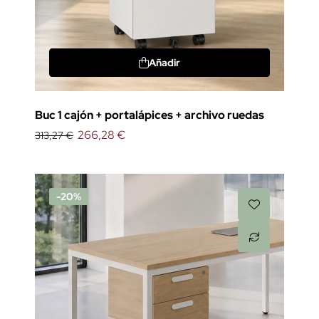
Añadir
Buc 1 cajón + portalápices + archivo ruedas
266,28 €
313,27 €
-20%