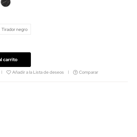
mol
Mármol
co
negro
Tirador negro
l carrito
Añadir a la Lista de deseos
Comparar