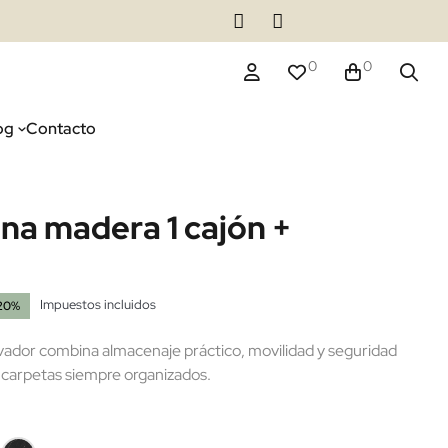
0
0
og
Contacto
ina madera 1 cajón +
Impuestos incluidos
20%
ivador combina almacenaje práctico, movilidad y seguridad
carpetas siempre organizados.