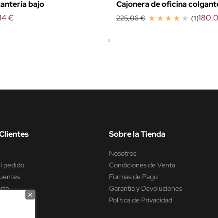
antería bajo
Cajonera de oficina colgant
14 €
180,
225,06 €
(1)
Clientes
Sobre la Tienda
Nosotros
l pedido
Condiciones de Venta
uentes
Formas de Pago
rte
Garantía y Devoluciones
encia
Política de Privacidad