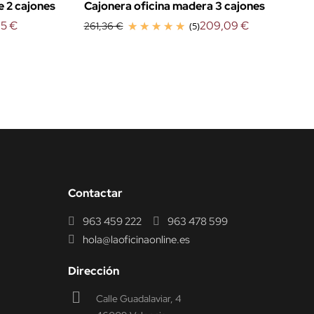
e 2 cajones
Cajonera oficina madera 3 cajones
05 €
209,09 €
261,36 €
(5)
Contactar
963 459 222
963 478 599
hola@laoficinaonline.es
Dirección
Calle Guadalaviar, 4