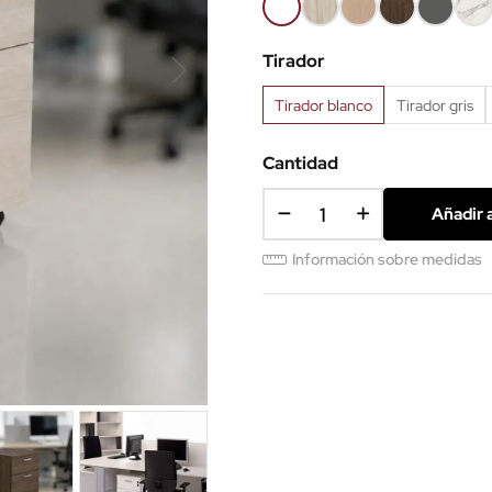
Blanco
Haya
Roble
Castaño
Gris
Már
68
52
60
53
grafito
blan
Tirador
62
Tirador blanco
Tirador gris
Cantidad
Añadir a
Información sobre medidas