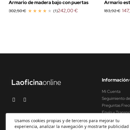
Armario de madera bajo con puertas
Armario est
242,00 €
147,
302,50 €
(1)
183,92 €
Información 
Mi Cuenta
Seguimiento de
Preguntas Frec
Envío y Transpo
Soporte y asist
Usamos cookies propias y de terceros para mejorar tu
experiencia, analizar la navegación y mostrarte publicidad