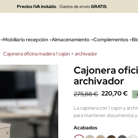
Precios IVA incluido
. Gastos de envío
GRATIS
.
Mobiliario recepción
Almacenamiento
Complementos
Bl
Cajonera oficina madera 1 cajón + archivador
Cajonera ofic
archivador
220,70 €
275,88 €
-
La cajonera con 1 cajón y arch
para mantener documentos y 
Acabados