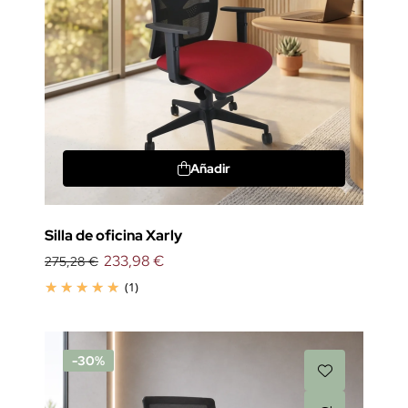
Añadir
Silla de oficina Xarly
233,98 €
275,28 €
(1)
-30%