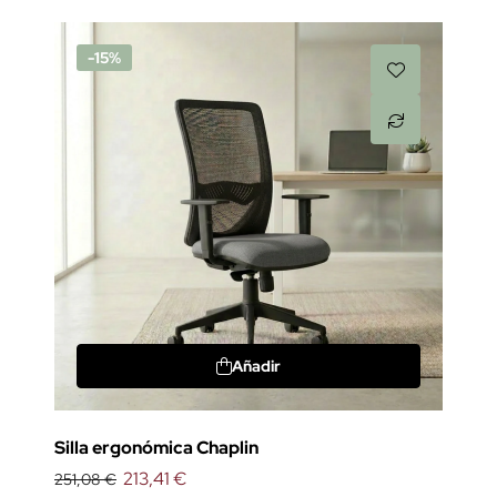
-15%
Añadir
Silla ergonómica Chaplin
213,41 €
251,08 €