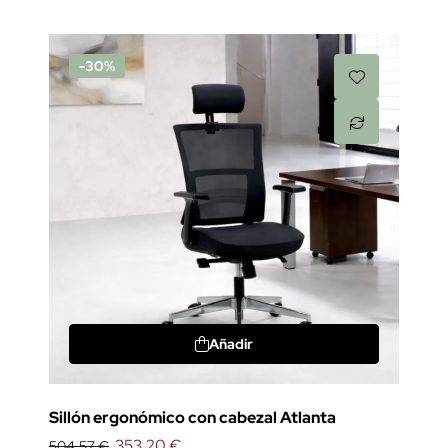
-30%
Añadir
Sillón ergonómico con cabezal Atlanta
353,20 €
504,57 €