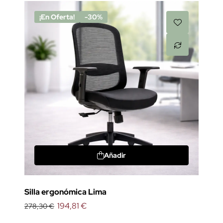
¡En Oferta!
-30%
Añadir
Silla ergonómica Lima
194,81 €
278,30 €