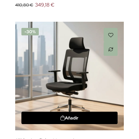
349,18 €
410,80 €
-30%
Añadir