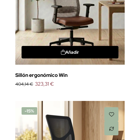
Añadir
Sillón ergonómico Win
323,31 €
404,14 €
-15%