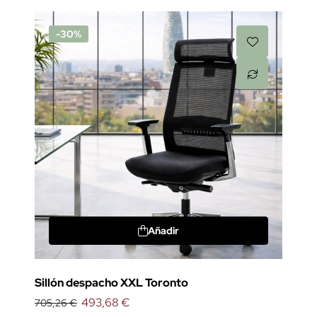
-30%
Añadir
Sillón despacho XXL Toronto
493,68 €
705,26 €