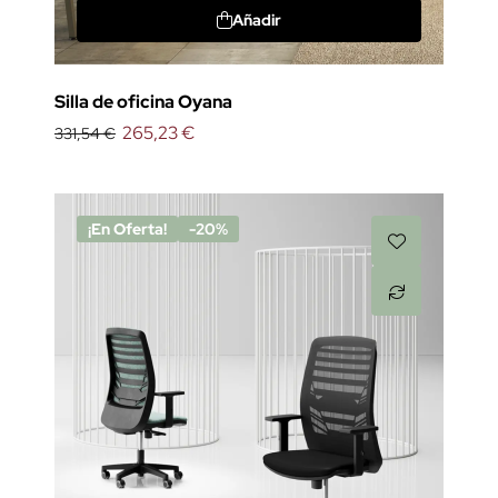
Añadir
Silla de oficina Oyana
265,23 €
331,54 €
¡En Oferta!
-20%