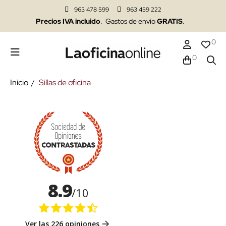
963 478 599
963 459 222
Precios IVA incluido
. Gastos de envío
GRATIS
.
0
0
Inicio
Sillas de oficina