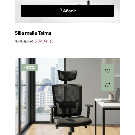
Añadir
Silla malla Telma
274,91 €
343,64 €
-30%