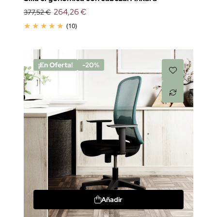
264,26 €
377,52 €
(10)
¡En Oferta!
-20%
Añadir