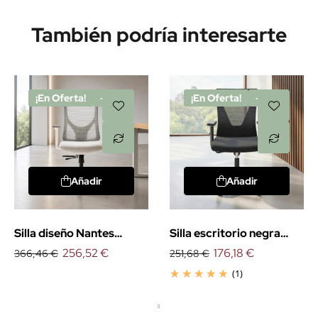
También podría interesarte
¡En Oferta!
-30%
¡En Oferta!
-30%
Añadir
Añadir
Silla diseño Nantes
Silla escritorio negra
blanca
256,52 €
Tirana
176,18 €
366,46 €
251,68 €
(1)