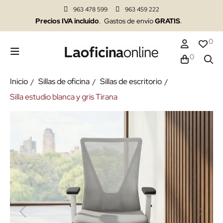
963 478 599
963 459 222
Precios IVA incluido
. Gastos de envío
GRATIS
.
0
0
Inicio
Sillas de oficina
Sillas de escritorio
Silla estudio blanca y gris Tirana