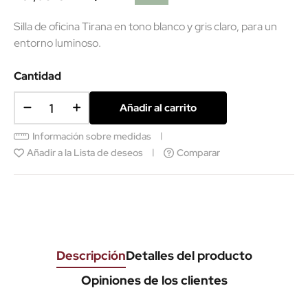
Silla
de
oficina
Tirana en tono blanco y gris claro, para un
entorno luminoso.
Cantidad
(2 reseñas)
Añadir al carrito
Información sobre medidas
Añadir a la Lista de deseos
Comparar
Descripción
Detalles del producto
Opiniones de los clientes