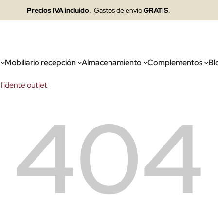
Precios IVA incluido
. Gastos de envío
GRATIS
.
Mobiliario recepción
Almacenamiento
Complementos
Bl
nfidente outlet
404