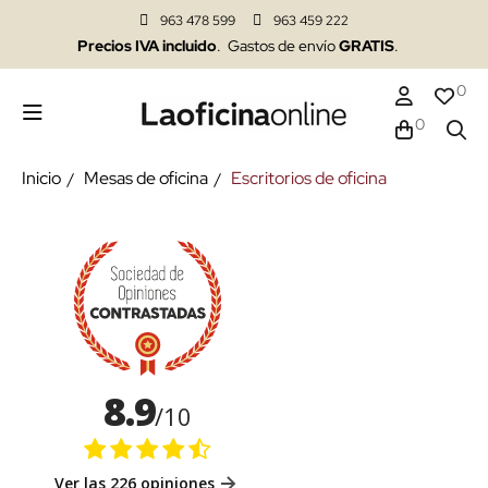
963 478 599
963 459 222
Precios IVA incluido
. Gastos de envío
GRATIS
.
0
0
Inicio
Mesas de oficina
Escritorios de oficina