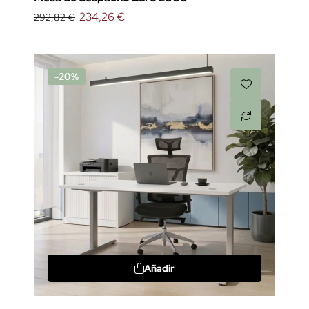
234,26 €
292,82 €
-20%
Añadir