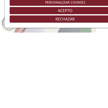
174,24 €
348,48 €
PERSONALIZAR COOKIES
ACEPTO
RECHAZAR
-20%
8.9
/10
226 NOTAS
Añadir
Opción pasacables redondo instalado