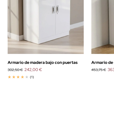
Armario de madera bajo con puertas
Armario de 
242,00 €
36
302,50 €
453,75 €
(1)