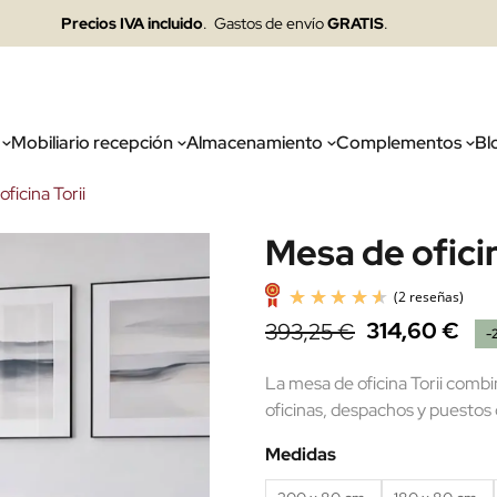
Precios IVA incluido
. Gastos de envío
GRATIS
.
Mobiliario recepción
Almacenamiento
Complementos
Bl
ficina Torii
Mesa de oficin
314,60 €
393,25 €
-
La mesa de oficina Torii comb
oficinas, despachos y puestos 
Medidas