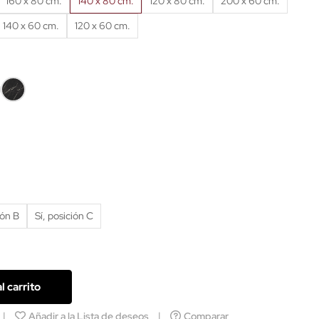
160 x 80 cm.
140 x 80 cm.
120 x 80 cm.
200 x 60 cm.
140 x 60 cm.
120 x 60 cm.
mol
Mármol
co
negro
ión B
Sí, posición C
l carrito
Añadir a la Lista de deseos
Comparar