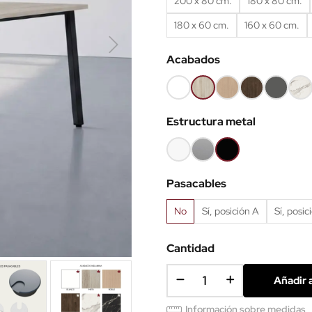
200 x 80 cm.
180 x 80 cm.
180 x 60 cm.
160 x 60 cm.
Acabados
Blanco
Haya
Roble
Castaño
Gris
Már
68
52
60
53
grafito
blan
Estructura metal
62
Blanco
Gris
Negro
aluminio
Pasacables
No
Sí, posición A
Sí, posic
Cantidad
Añadir a
Información sobre medidas