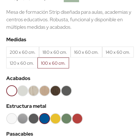
Mesa de formación Strip diseñada para aulas, academias y
centros educativos. Robusta, funcional y disponible en
múltiples medidas y acabados.
(1 reseñas)
Medidas
200 x 60 cm.
180 x 60 cm.
160 x 60 cm.
140 x 60 cm.
120 x 60 cm.
100 x 60 cm.
Acabados
Blanco
Gris
Haya
Roble
Castaño
Gris
68
61
52
60
53
grafito
Estructura metal
62
Blanco
Gris
Gris
Azul
Amarillo
Verde
Teja
aluminio
grafito
k
k
k
k
Pasacables