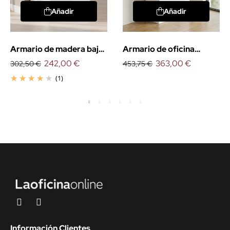
Añadir
Añadir
Armario de madera bajo
Armario de oficina
con puertas
242,00 €
medio con puertas
363,00 €
302,50 €
453,75 €
(1)
Información Clientes