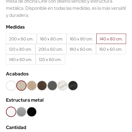
Mesa de oficina Line con diseño sencillo y estructura
metálica. Disponible en todas las medidas, es la más versátil
y duradera.
(24 reseñas)
Medidas
200 x 80 cm.
180 x 80 cm.
160 x 80 cm.
140 x 80 cm.
120 x 80 cm.
200 x 60 cm.
180 x 60 cm.
160 x 60 cm.
140 x 60 cm.
120 x 60 cm.
Acabados
Blanco
Haya
Roble
Castaño
Gris
Mármol
Mármol
68
52
60
53
grafito
blanco
negro
Estructura metal
62
Blanco
Gris
Negro
aluminio
Cantidad