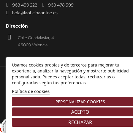
963 459 222
963 478 599
hola@laoficinaonline.es
Dirección
Calle Guadalaviar, 4
46009 Valencia
Usamos cookies propias y de terceros para mejorar tu
experiencia, analizar la navegación y mostrarte publicidad
personalizada. Puedes aceptar todas, rechazarlas o
© 2000-2026 Laoficinaonline.
SIDEOFFICE, S.L. CIF
configurarlas según tus preferencias.
B98914336 -
Aviso Legal
-
Política de cookies
-
Política de
Política de cookies
Privacidad
-
Garantía y Devoluciones.
PERSONALIZAR COOKIES
ACEPTO
RECHAZAR
8.9
/10
Comerciante aprobado por la Sociedad de Opiniones Contrastadas,
haga
226 NOTAS