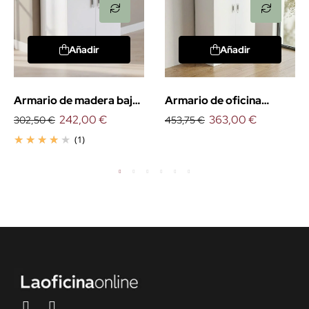
Añadir
Añadir
Armario de madera bajo
Armario de oficina
con puertas
242,00 €
medio con puertas
363,00 €
302,50 €
453,75 €
(1)