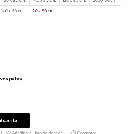
160 x 80 cm.
140 x 80 cm.
120 x 80 cm.
200 x 60 cm.
140 x 60 cm.
120 x 60 cm.
ivos patas
l carrito
Añadir a la Lista de deseos
Comparar