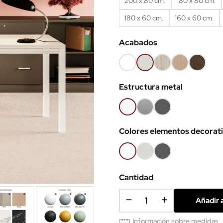
200 x 80 cm.
180 x 80 cm.
180 x 60 cm.
160 x 60 cm.
Acabados
Blanco
Gris
Haya
Roble
Castaño
68
61
52
60
53
Estructura metal
Blanco
Gris
Gris
aluminio
grafito
Colores elementos decorat
Blanco
Gris
Grafito
Cantidad
Añadir a
Información sobre medidas