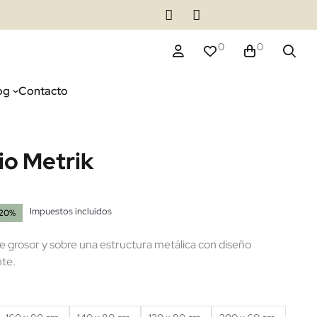
0
0
og
Contacto
io Metrik
Impuestos incluidos
-20%
(1 reseñas)
 grosor y sobre una estructura metálica con diseño
nte.