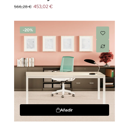
453,02 €
566,28 €
-20%
Añadir