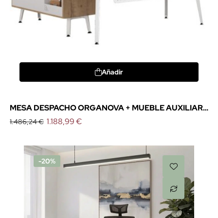
Añadir
MESA DESPACHO ORGANOVA + MUEBLE AUXILIAR
DE EMOBOK
1.188,99 €
1.486,24 €
-20%