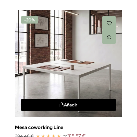
-20%
Añadir
Mesa coworking Line
315,57 €
394,46 €
(1)