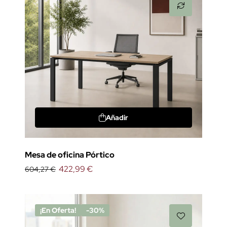
Añadir
Mesa de oficina Pórtico
422,99 €
604,27 €
¡En Oferta!
-30%