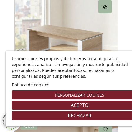
Usamos cookies propias y de terceros para mejorar tu
experiencia, analizar la navegación y mostrarte publicidad
personalizada. Puedes aceptar todas, rechazarlas o
Añadir
configurarlas según tus preferencias.
Política de cookies
Mesa de despacho Omega
PERSONALIZAR COOKIES
848,14 €
1.211,63 €
ACEPTO
RECHAZAR
8.9
/10
225 NOTAS
-30%