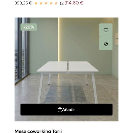
314,60 €
393,25 €
(2)
-20%
Añadir
Mesa coworking Torii