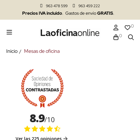
963 478 599
963 459 222
Precios IVA incluido
. Gastos de envío
GRATIS
.
0
0
Inicio
Mesas de oficina