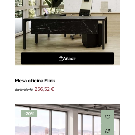
Añadir
Mesa oficina Flink
256,52 €
320,65 €
-20%