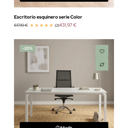
Escritorio esquinero serie Color
431,97 €
617,10 €
(2)
-20%
Añadir