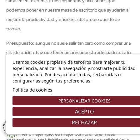
también en referencia a los elementos y accesorios que
podemos poner en nuestra mesa de escritorio que ayudarán a
mejorar la productividad y eficiencia del propio puesto de
trabajo.
Presupuesto:
aunque no suele salir tan caro como comprar una
silla de oficina, hay que tener un presupuesto adecuado para lo
que necesitamos. Dependiendo de lo que queramos gastar,
Usamos cookies propias y de terceros para mejorar tu
experiencia, analizar la navegación y mostrarte publicidad
podremos comprar un escritorio de oficina de un estilo u otro.
personalizada. Puedes aceptar todas, rechazarlas o
configurarlas según tus preferencias.
Todos estos aspectos hay que tenerlos en cuenta a la hora
Política de cookies
de elegir un escritorio de oficina, pero también hay que
considerar importantes otros como, la calidad de los
PERSONALIZAR COOKIES
materiales, ya que los buenos escritorios oficina tendrán
una vida útil mayor y nos saldrán más rentables a la larga. Es
ACEPTO
decir, hay veces que es mejor gastar un poco más, si
realmente el producto es mejor y nos va a salir rentable con
RECHAZAR
8.9
el paso de los años.
/10
225 NOTAS
Por poner un ejemplo, es mejor comprar una mesa