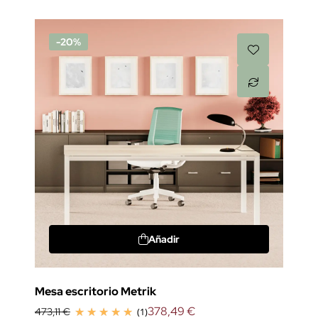
-20%
Añadir
Mesa escritorio Metrik
378,49 €
473,11 €
(1)