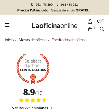
963 478 599
963 459 222
Precios IVA incluido
. Gastos de envío
GRATIS
.
0
0
Inicio
Mesas de oficina
Escritorios de oficina