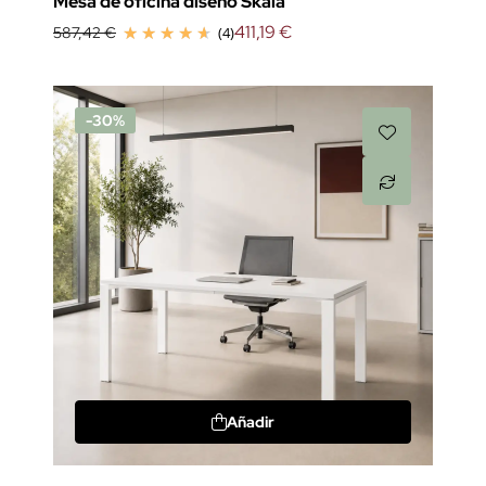
Mesa de oficina diseño Skala
411,19 €
587,42 €
(4)
-30%
Añadir