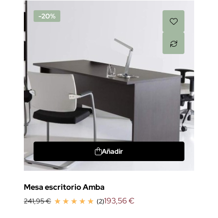
-20%
Añadir
Mesa escritorio Amba
193,56 €
241,95 €
(2)