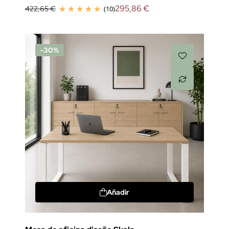
295,86 €
422,65 €
(10)
-30%
Añadir