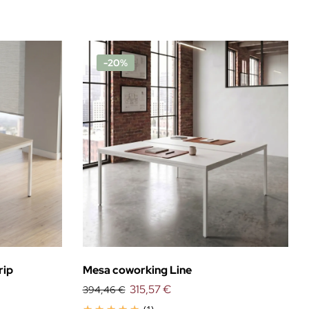
-20%
rip
Mesa coworking Line
315,57 €
394,46 €
(1)