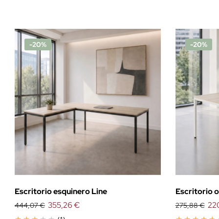
-20%
-20%
Escritorio esquinero Line
Escritorio o
355,26 €
22
444,07 €
275,88 €
(1)