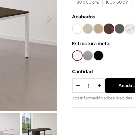
180 x 60 cm.
160 x 60 cm.
Acabados
Blanco
Haya
Roble
Castaño
Gris
Már
68
52
60
53
grafito
blan
Estructura metal
62
Blanco
Gris
Negro
aluminio
Cantidad
Añadir a
Información sobre medidas