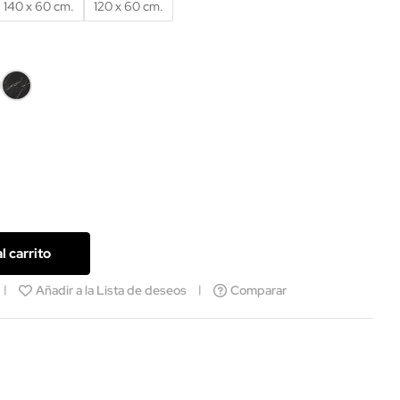
140 x 60 cm.
120 x 60 cm.
mol
Mármol
co
negro
l carrito
Añadir a la Lista de deseos
Comparar