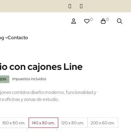
0
0
og
Contacto
io con cajones Line
Impuestos incluidos
-20%
ajones combina diseño moderno, funcionalidad y
 oficinas y zonas de estudio.
160 x 80 cm.
140 x 80 cm.
120 x 80 cm.
200 x 60 cm.