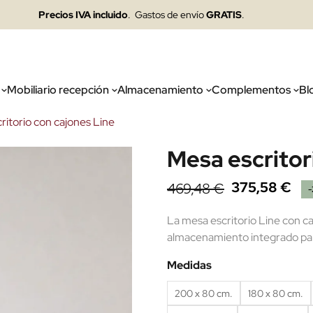
Precios IVA incluido
. Gastos de envío
GRATIS
.
Mobiliario recepción
Almacenamiento
Complementos
Bl
ritorio con cajones Line
Mesa escritor
375,58 €
469,48 €
La mesa escritorio Line con c
almacenamiento integrado para
Medidas
200 x 80 cm.
180 x 80 cm.