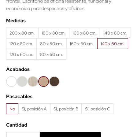
frontal. Escritorio de oficina resistente, funcional y
económico para despachos y oficinas.
(2 reseñas)
Medidas
200 x 80 cm.
180 x 80 cm.
160 x 80 cm.
140 x 80 cm.
120 x 80 cm.
80 x 80 cm.
160 x 60 cm.
140 x 60 cm.
120 x 60 cm.
80 x 60 cm.
Acabados
Blanco
Gris
Haya
Roble
Castaño
68
61
52
60
53
Pasacables
No
Sí, posición A
Sí, posición B
Sí, posición C
Cantidad