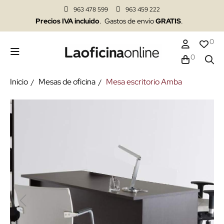
963 478 599
963 459 222
Precios IVA incluido
. Gastos de envío
GRATIS
.
0
0
Inicio
Mesas de oficina
Mesa escritorio Amba