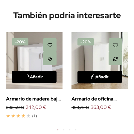
También podría interesarte
-20%
-20%
Añadir
Añadir
Armario de madera bajo
Armario de oficina
con puertas
242,00 €
medio con puertas
363,00 €
302,50 €
453,75 €
(1)