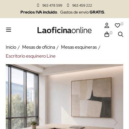
963 478 599
963 459 222
Precios IVA incluido
. Gastos de envío
GRATIS
.
0
0
Inicio
Mesas de oficina
Mesas esquineras
Escritorio esquinero Line