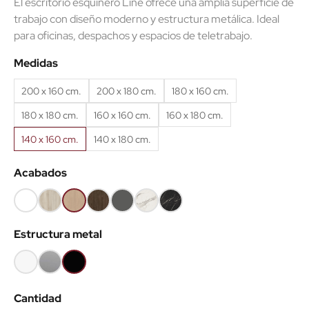
El escritorio esquinero Line ofrece una amplia superficie de
trabajo con diseño moderno y estructura metálica. Ideal
para oficinas, despachos y espacios de teletrabajo.
(1 reseñas)
Medidas
200 x 160 cm.
200 x 180 cm.
180 x 160 cm.
180 x 180 cm.
160 x 160 cm.
160 x 180 cm.
140 x 160 cm.
140 x 180 cm.
Acabados
Blanco
Haya
Roble
Castaño
Gris
Mármol
Mármol
68
52
60
53
grafito
blanco
negro
Estructura metal
62
Blanco
Gris
Negro
aluminio
Cantidad