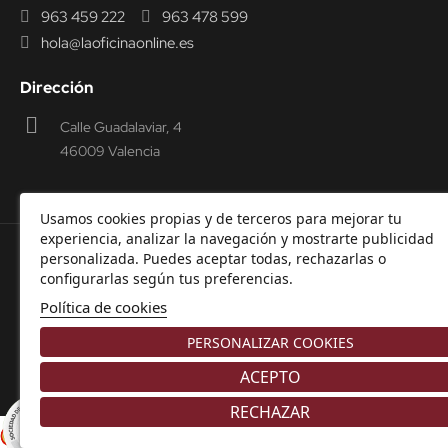
963 459 222
963 478 599
hola@laoficinaonline.es
Dirección
Calle Guadalaviar, 4
46009 Valencia
Usamos cookies propias y de terceros para mejorar tu
experiencia, analizar la navegación y mostrarte publicidad
personalizada. Puedes aceptar todas, rechazarlas o
© 2000-2026 Laoficinaonline.
SIDEOFFICE, S.L. CIF
configurarlas según tus preferencias.
B98914336 -
Aviso Legal
-
Política de cookies
-
Política de
Política de cookies
Privacidad
-
Garantía y Devoluciones.
PERSONALIZAR COOKIES
ACEPTO
RECHAZAR
8.9
/10
Comerciante aprobado por la Sociedad de Opiniones Contrastadas,
haga
226 NOTAS