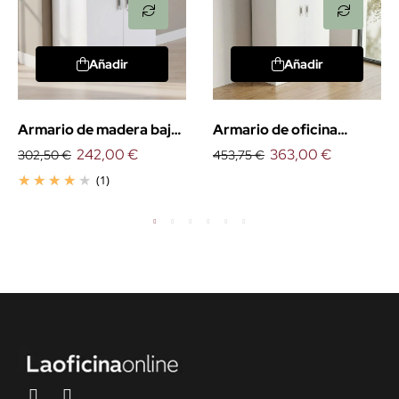
Añadir
Añadir
Armario de madera bajo
Armario de oficina
con puertas
242,00 €
medio con puertas
363,00 €
302,50 €
453,75 €
(1)