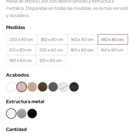
Mesa de oficina Line con diseño sencillo y estructura
metálica. Disponible en todas las medidas, es la más versátil
y duradera.
(24 reseñas)
Medidas
200 x 80 cm.
180 x 80 cm.
160 x 80 cm.
140 x 80 cm.
120 x 80 cm.
200 x 60 cm.
180 x 60 cm.
160 x 60 cm.
140 x 60 cm.
120 x 60 cm.
Acabados
Blanco
Haya
Roble
Castaño
Gris
Mármol
Mármol
68
52
60
53
grafito
blanco
negro
Estructura metal
62
Blanco
Gris
Negro
aluminio
Cantidad