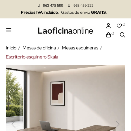
963 478 599
963 459 222
Precios IVA incluido
. Gastos de envío
GRATIS
.
0
0
Inicio
Mesas de oficina
Mesas esquineras
Escritorio esquinero Skala