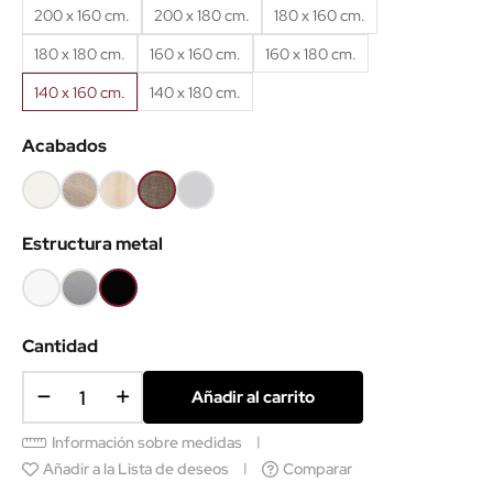
200 x 160 cm.
200 x 180 cm.
180 x 160 cm.
180 x 180 cm.
160 x 160 cm.
160 x 180 cm.
140 x 160 cm.
140 x 180 cm.
Acabados
Blanco
Olmo
Acacia
Nebraska
Gris
claro
claro
Estructura metal
Blanco
Gris
Negro
aluminio
Cantidad
Añadir al carrito
Información sobre medidas
Añadir a la Lista de deseos
Comparar