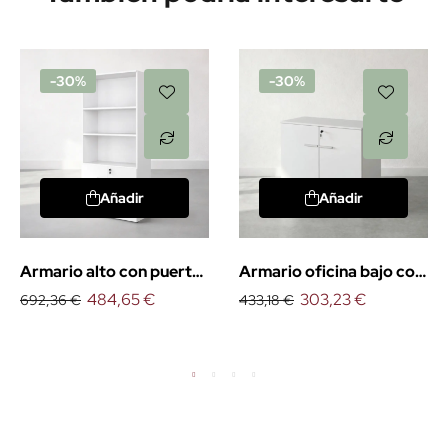
-30%
-30%
Añadir
Añadir
Armario alto con puertas
Armario oficina bajo con
bajas
484,65 €
puertas
303,23 €
692,36 €
433,18 €