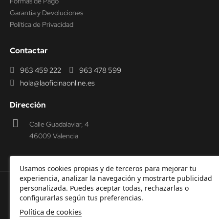
Formas de Pago
Garantía y Devoluciones
Política de Privacidad
Contactar
963 459 222
963 478 599
hola@laoficinaonline.es
Dirección
Calle Guadalaviar, 4
46009 Valencia
Usamos cookies propias y de terceros para mejorar tu
experiencia, analizar la navegación y mostrarte publicidad
personalizada. Puedes aceptar todas, rechazarlas o
© 2000-2026 Laoficinaonline.
SIDEOFFICE, S.L. CIF
configurarlas según tus preferencias.
B98914336 -
Aviso Legal
-
Política de cookies
-
Política de
Política de cookies
Privacidad
-
Garantía y Devoluciones.