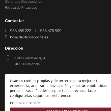
Garantía y Devoluciones
Política de Privacidad
Contactar
963 459 222
963 478 599
hola@laoficinaonline.es
Dirección
Calle Guadalaviar, 4
46009 Valencia
Usamos cookies propias y de terceros para mejorar tu
experiencia, analizar la navegación y mostrarte publicidad
personalizada. Puedes aceptar todas, rechazarlas o
© 2000-2026 Laoficinaonline.
SIDEOFFICE, S.L. CIF
configurarlas según tus preferencias.
B98914336 -
Aviso Legal
-
Política de cookies
-
Política de
Política de cookies
Privacidad
-
Garantía y Devoluciones.