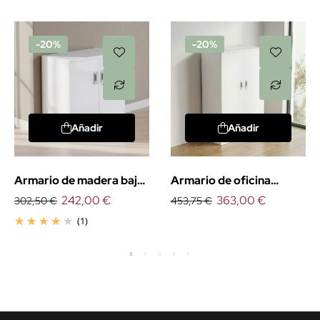
-20%
-20%
Añadir
Añadir
Armario de madera bajo
Armario de oficina
con puertas
242,00 €
medio con puertas
363,00 €
302,50 €
453,75 €
(1)