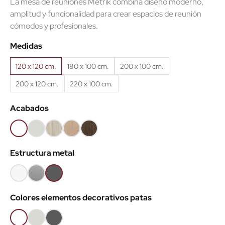
La mesa de reuniones Metrik combina diseño moderno,
amplitud y funcionalidad para crear espacios de reunión
cómodos y profesionales.
(1 reseñas)
Medidas
120 x 120 cm.
180 x 100 cm.
200 x 100 cm.
200 x 120 cm.
220 x 100 cm.
Acabados
Blanco
Gris
Haya
Roble
Castaño
68
61
52
60
53
Estructura metal
Blanco
Gris
Gris
aluminio
grafito
Colores elementos decorativos patas
Blanco
Gris
Grafito