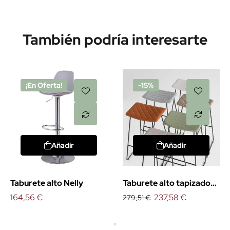
También podría interesarte
¡En Oferta!
-15%
Añadir
Añadir
Taburete alto Nelly
Taburete alto tapizado
164,56 €
Tao
237,58 €
279,51 €