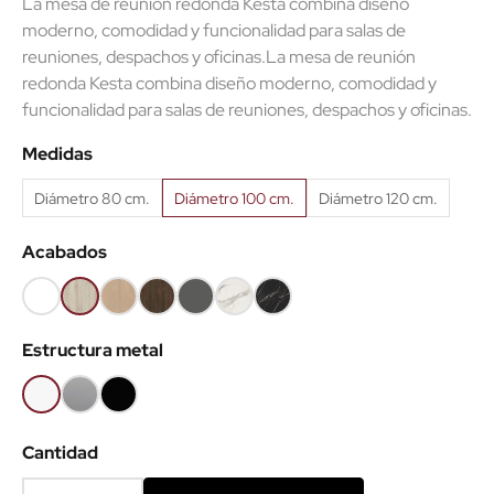
La mesa de reunión redonda Kesta combina diseño
moderno, comodidad y funcionalidad para salas de
reuniones, despachos y oficinas.La mesa de reunión
(1 reseñas)
redonda Kesta combina diseño moderno, comodidad y
funcionalidad para salas de reuniones, despachos y oficinas.
Medidas
Diámetro 80 cm.
Diámetro 100 cm.
Diámetro 120 cm.
Acabados
Blanco
Haya
Roble
Castaño
Gris
Mármol
Mármol
68
52
60
53
grafito
blanco
negro
Estructura metal
62
Blanco
Gris
Negro
aluminio
Cantidad