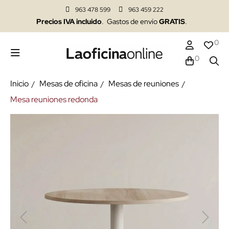
963 478 599
963 459 222
Precios IVA incluido
. Gastos de envío
GRATIS
.
0
0
Inicio
Mesas de oficina
Mesas de reuniones
Mesa reuniones redonda