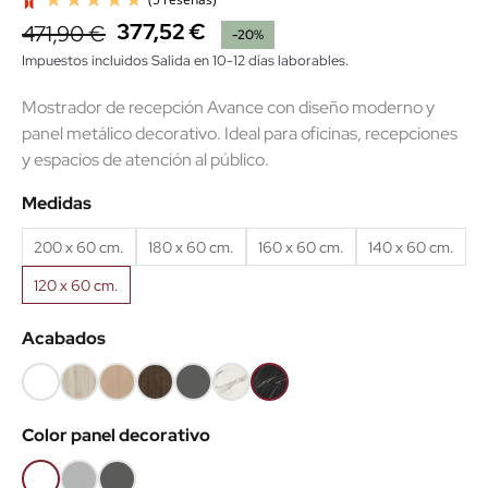
377,52 €
471,90 €
-20%
Impuestos incluidos
Salida en 10-12 días laborables.
Mostrador de recepción Avance con diseño moderno y
panel metálico decorativo. Ideal para oficinas, recepciones
y espacios de atención al público.
(5 reseñas)
Medidas
200 x 60 cm.
180 x 60 cm.
160 x 60 cm.
140 x 60 cm.
120 x 60 cm.
Acabados
Blanco
Haya
Roble
Castaño
Gris
Mármol
Mármol
68
52
60
53
grafito
blanco
negro
Color panel decorativo
62
Blanco
Gris
Gris