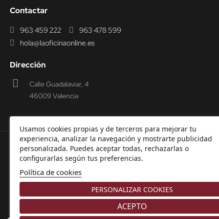
Contactar
963 459 222
963 478 599
hola@laoficinaonline.es
Dirección
Calle Guadalaviar, 4
46009 Valencia
Usamos cookies propias y de terceros para mejorar tu
experiencia, analizar la navegación y mostrarte publicidad
personalizada. Puedes aceptar todas, rechazarlas o
© 2000-2026 Laoficinaonline.
SIDEOFFICE, S.L. CIF
configurarlas según tus preferencias.
B98914336 -
Aviso Legal
-
Política de cookies
-
Política de
Política de cookies
Privacidad
-
Garantía y Devoluciones.
PERSONALIZAR COOKIES
ACEPTO