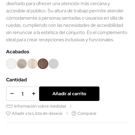
diseñado para ofrecer una atención más cercana y
accesible al público. Su altura de trabajo permite atender
cómodamente a personas sentadas o usuarios en silla de
ruedas, cumpliendo con las necesidades de accesibilidad
sin renunciar a la estética del conjunto. Es el complemento
ideal para crear recepciones inclusivas y funcionales.
Acabados
Blanco
Olmo
Acacia
Nebraska
Gris
claro
claro
Cantidad
Añadir al carrito
Información sobre medidas
Añadir a la Lista de deseos
Comparar