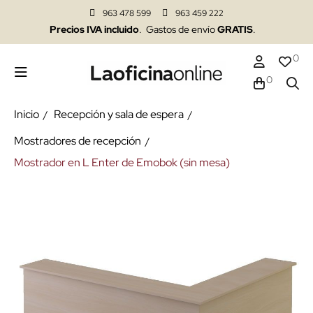
963 478 599
963 459 222
Precios IVA incluido
. Gastos de envío
GRATIS
.
0
0
Inicio
Recepción y sala de espera
Mostradores de recepción
Mostrador en L Enter de Emobok (sin mesa)