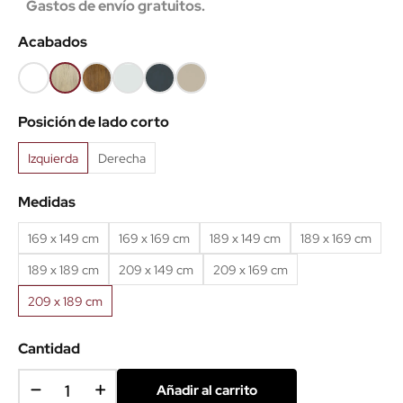
Gastos de envío gratuitos.
Acabados
Blanco
Roble
Roble
Ceniza
Antracita
Arena
(EMB)
claro
viejo
(EMB)
(EMB)
Posición de lado corto
(EMB)
(EMB)
Izquierda
Derecha
Medidas
169 x 149 cm
169 x 169 cm
189 x 149 cm
189 x 169 cm
189 x 189 cm
209 x 149 cm
209 x 169 cm
209 x 189 cm
Cantidad
Añadir al carrito