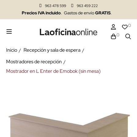
963 478 599
963 459 222
Precios IVA incluido
. Gastos de envío
GRATIS
.
0
0
Inicio
Recepción y sala de espera
Mostradores de recepción
Mostrador en L Enter de Emobok (sin mesa)