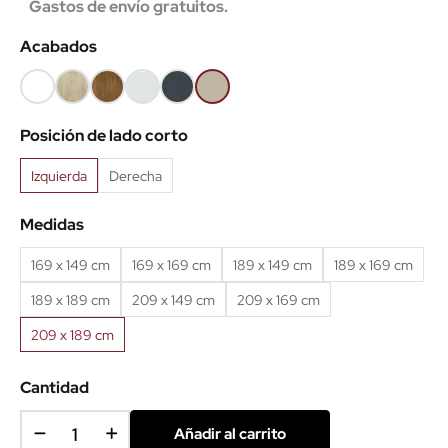
Gastos de envío gratuitos.
Acabados
Blanco
Roble
Roble
Ceniza
Antracita
Arena
(EMB)
claro
viejo
(EMB)
(EMB)
Posición de lado corto
(EMB)
(EMB)
Izquierda
Derecha
Medidas
169 x 149 cm
169 x 169 cm
189 x 149 cm
189 x 169 cm
189 x 189 cm
209 x 149 cm
209 x 169 cm
209 x 189 cm
Cantidad
Añadir al carrito