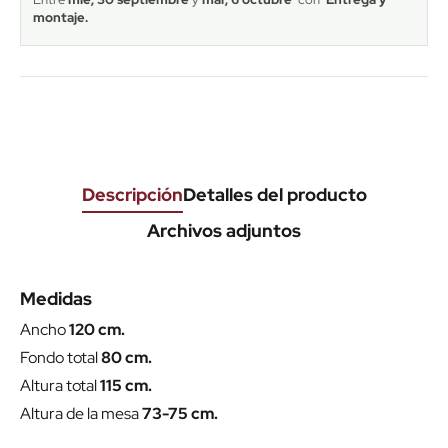
entre
vie, 25 septiembre
y
jue, 1 octubre
con
Entrega
gratuita a pie de calle.
entre
mié, 30 septiembre
y
mar, 6 octubre
con
Entrega y
montaje.
Descripción
Detalles del producto
Archivos adjuntos
Medidas
Ancho
120 cm.