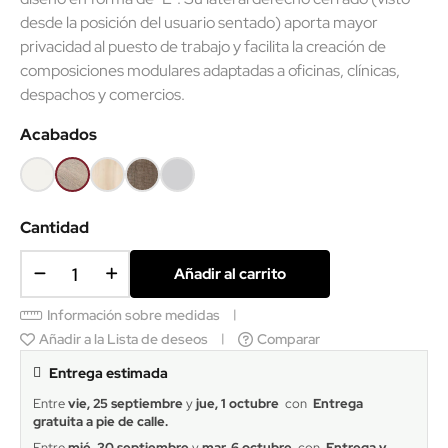
623,15 €
Impuestos incluidos
-30%
El
módulo de esquina derecha Basic
permite crear
recepciones más completas y funcionales gracias a su
diseño en forma de "L". Su lateral derecho cerrado (visto
desde la posición del usuario sentado) aporta mayor
privacidad al puesto de trabajo y facilita la creación de
composiciones modulares adaptadas a oficinas, clínicas,
despachos y comercios.
Acabados
Blanco
Olmo
Acacia
Nebraska
Gris
claro
claro
Cantidad
Añadir al carrito
Información sobre medidas
Añadir a la Lista de deseos
Comparar