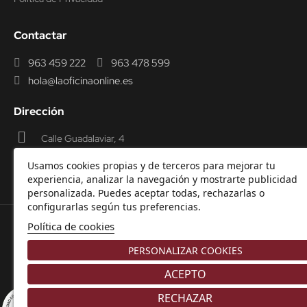
Contactar
963 459 222
963 478 599
hola@laoficinaonline.es
Dirección
Calle Guadalaviar, 4
46009 Valencia
Usamos cookies propias y de terceros para mejorar tu
experiencia, analizar la navegación y mostrarte publicidad
personalizada. Puedes aceptar todas, rechazarlas o
configurarlas según tus preferencias.
Política de cookies
© 2000-2026 Laoficinaonline.
SIDEOFFICE, S.L. CIF
PERSONALIZAR COOKIES
B98914336 -
Aviso Legal
-
Política de cookies
-
Política de
Privacidad
-
Garantía y Devoluciones.
ACEPTO
RECHAZAR