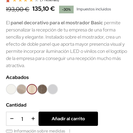
135,10 €
193,00 €
Impuestos incluidos
-30%
El
panel decorativo para el mostrador Basic
permite
personalizar la recepción de tu empresa de una forma
sencilla y elegante. Instalado sobre el mostrador, crea un
efecto de doble panel que aporta mayor presencia visual y
(1 reseñas)
permite incorporar iluminación LED o vinilos con el logotipo
de la empresa para conseguir una recepción mucho más
atractiva.
Acabados
Blanco
Olmo
Acacia
Nebraska
Gris
claro
claro
Cantidad
Añadir al carrito
Información sobre medidas