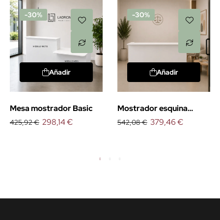
-30%
-30%
Añadir
Añadir
Mesa mostrador Basic
Mostrador esquina
298,14 €
derecha Basic
379,46 €
425,92 €
542,08 €