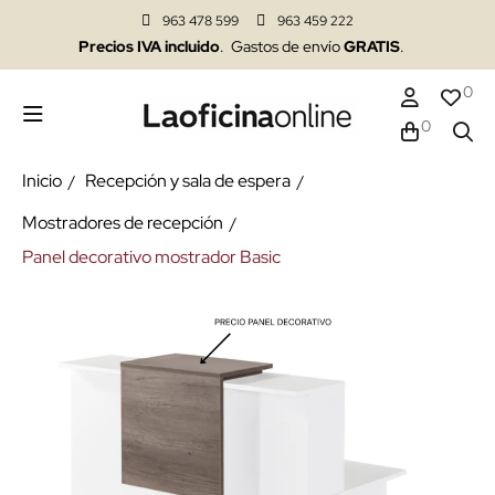
963 478 599
963 459 222
Precios IVA incluido
. Gastos de envío
GRATIS
.
0
0
Inicio
Recepción y sala de espera
Mostradores de recepción
Panel decorativo mostrador Basic