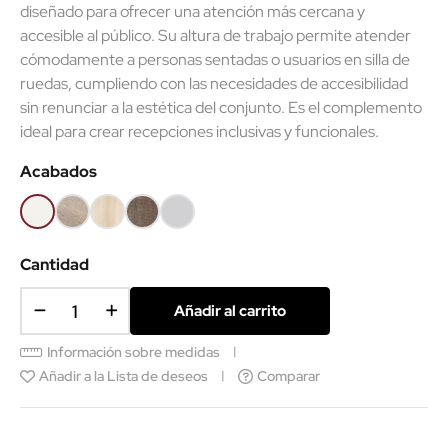
diseñado para ofrecer una atención más cercana y
accesible al público. Su altura de trabajo permite atender
cómodamente a personas sentadas o usuarios en silla de
ruedas, cumpliendo con las necesidades de accesibilidad
sin renunciar a la estética del conjunto. Es el complemento
ideal para crear recepciones inclusivas y funcionales.
Acabados
Blanco
Olmo
Acacia
Nebraska
Gris
claro
claro
Cantidad
Añadir al carrito
Información sobre medidas
Añadir a la Lista de deseos
Comparar