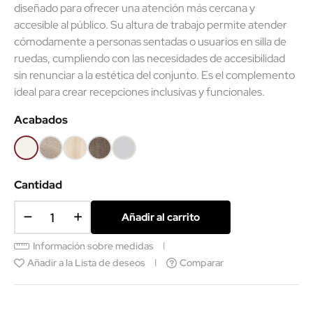
diseñado para ofrecer una atención más cercana y
accesible al público. Su altura de trabajo permite atender
cómodamente a personas sentadas o usuarios en silla de
ruedas, cumpliendo con las necesidades de accesibilidad
sin renunciar a la estética del conjunto. Es el complemento
ideal para crear recepciones inclusivas y funcionales.
Acabados
Blanco
Olmo
Acacia
Nebraska
Gris
claro
claro
Cantidad
Añadir al carrito
Información sobre medidas
Añadir a la Lista de deseos
Comparar