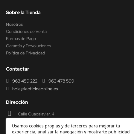
Sobre la Tienda
Nosotros
Condiciones de Venta
Formas de Pago
Garantía y Devoluciones
Política de Privacidad
Contactar
963 459 222
963 478 599
hola@laoficinaonline.es
Dirección
Calle Guadalaviar, 4
46009 Valencia
Usamos cookies propias y de terceros para mejorar tu
experiencia, analizar la navegación y mostrarte publicidad