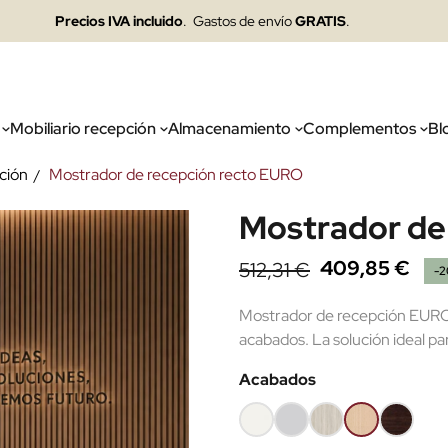
Precios IVA incluido
. Gastos de envío
GRATIS
.
Mobiliario recepción
Almacenamiento
Complementos
Bl
ción
Mostrador de recepción recto EURO
Mostrador de
409,85 €
512,31 €
-
Mostrador de recepción EURO r
acabados. La solución ideal pa
Acabados
Blanco
Gris
Roble
Haya
Wengué
claro
(EMF)
(EMF)