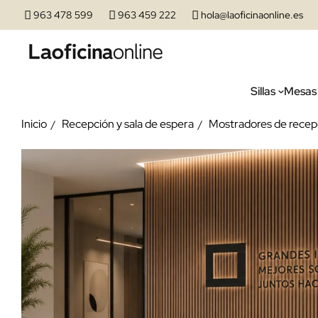
963 478 599
963 459 222
hola@laoficinaonline.es
Sillas
Mesas
Inicio
Recepción y sala de espera
Mostradores de recep