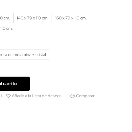
10 cm.
140 x 79 x 110 cm.
160 x 79 x 110 cm.
 110 cm.
era de melamina + cristal
l carrito
Añadir a la Lista de deseos
Comparar