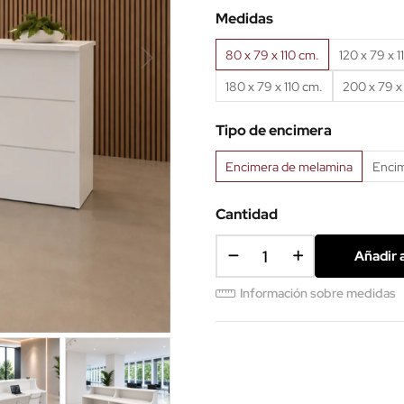
Medidas
80 x 79 x 110 cm.
120 x 79 x 1
180 x 79 x 110 cm.
200 x 79 x
Tipo de encimera
Encimera de melamina
Encim
Cantidad
Añadir a
Información sobre medidas