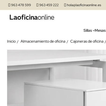
963 478 599
963 459 222
hola@laoficinaonline.es
Sillas
Mesas
Inicio
Almacenamiento de oficina
Cajoneras de oficina