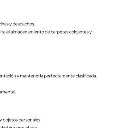
cinas y despachos.
cilita el almacenamiento de carpetas colgantes y
mentación y mantenerla perfectamente clasificada.
umental.
y objetos personales.
idad durante el uso.