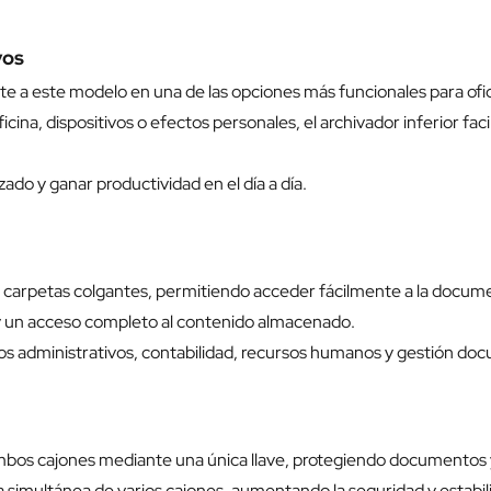
vos
te a este modelo en una de las opciones más funcionales para ofi
icina, dispositivos o efectos personales, el archivador inferior fa
ado y ganar productividad en el día a día.
jar carpetas colgantes, permitiendo acceder fácilmente a la docu
 y un acceso completo al contenido almacenado.
s administrativos, contabilidad, recursos humanos y gestión doc
mbos cajones mediante una única llave, protegiendo documentos 
 simultánea de varios cajones, aumentando la seguridad y estabil