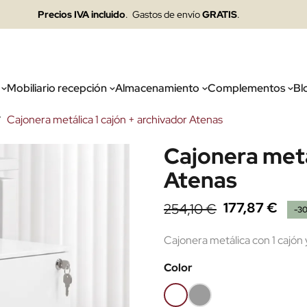
Precios IVA incluido
. Gastos de envío
GRATIS
.
Mobiliario recepción
Almacenamiento
Complementos
Bl
Cajonera metálica 1 cajón + archivador Atenas
Cajonera metá
Atenas
177,87 €
254,10 €
-3
Cajonera metálica con 1 cajón 
Color
Blanco
Gris