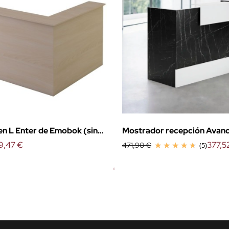
n L Enter de Emobok (sin
Mostrador recepción Avan
9,47 €
377,5
471,90 €
(5)