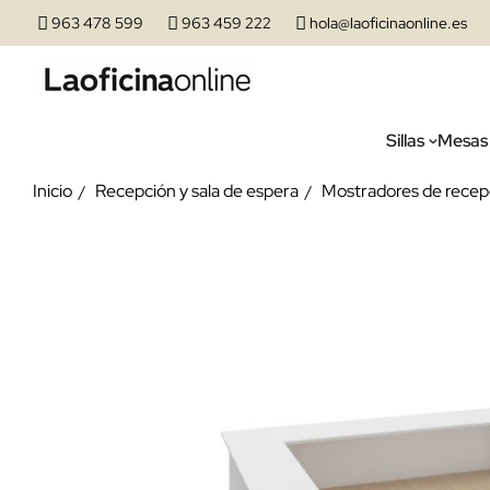
963 478 599
963 459 222
hola@laoficinaonline.es
Sillas
Mesas
Inicio
Recepción y sala de espera
Mostradores de recep