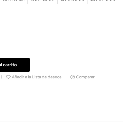
acita
l carrito
Añadir a la Lista de deseos
Comparar