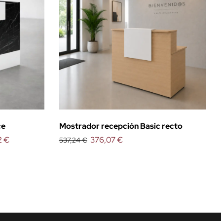
ce
Mostrador recepción Basic recto
2 €
376,07 €
537,24 €