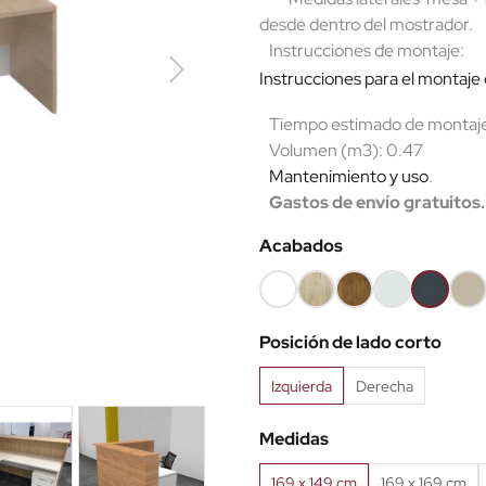
desde dentro del mostrador.
Instrucciones de montaje:
Instrucciones para el montaje
Tiempo estimado de montaje:
Volumen (m3): 0.47
Mantenimiento y uso
.
Gastos de envío gratuitos.
Acabados
Blanco
Roble
Roble
Ceniza
Antracita
Are
(EMB)
claro
viejo
(EMB)
(EMB)
Posición de lado corto
(EMB)
(EMB)
Izquierda
Derecha
Medidas
169 x 149 cm
169 x 169 cm