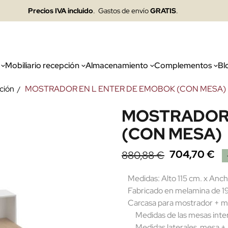
Precios IVA incluido
. Gastos de envío
GRATIS
.
Mobiliario recepción
Almacenamiento
Complementos
Bl
ción
MOSTRADOR EN L ENTER DE EMOBOK (CON MESA)
MOSTRADOR 
(CON MESA)
704,70 €
880,88 €
Medidas: Alto 115 cm. x Anc
Fabricado en melamina de 19
Carcasa para mostrador + mes
Medidas de las mesas inter
Medidas laterales mesa + ala