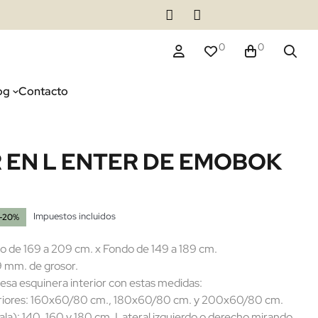
0
0
og
Contacto
EN L ENTER DE EMOBOK
Impuestos incluidos
-20%
ho de 169 a 209 cm. x Fondo de 149 a 189 cm.
 mm. de grosor.
a esquinera interior con estas medidas:
iores: 160x60/80 cm., 180x60/80 cm. y 200x60/80 cm.
): 140, 160 y 180 cm. Lateral izquierdo o derecho mirando