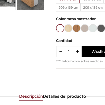
209 x 169 cm
209 x 189 cm
Color mesa mostrador
Blanco
Roble
Roble
Tierra
Ceniza
Antr
claro
viejo
Cantidad
Añadir a
Información sobre medidas
Descripción
Detalles del producto