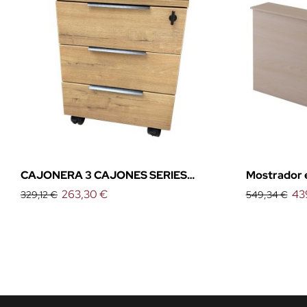
CAJONERA 3 CAJONES SERIES
Mostrador e
PIRAMID/ORGANOVA DE EMOBOK
263,30 €
mesa)
43
329,12 €
549,34 €