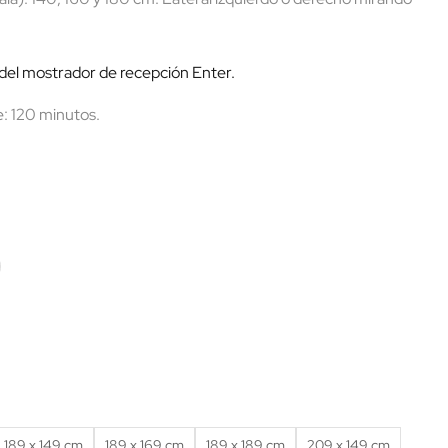
 del mostrador de recepción Enter.
 120 minutos.
na
189 x 149 cm
189 x 169 cm
189 x 189 cm
209 x 149 cm