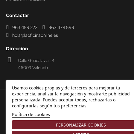
Contactar
963 459 222
963 478 599
hola@laoficinaonline.es
Dirección
Calle Guadalaviar, 4
46009 Valencia
Usamos cookies propias y de terceros para mejorar tu
experiencia, analizar la navegación y mostrarte publicidad
personalizada. Puedes aceptar todas, rechazarlas o
© 2000-2026 Laoficinaonline.
SIDEOFFICE, S.L. CIF
configurarlas según tus preferencias.
B98914336 -
Aviso Legal
-
Política de cookies
-
Política de
Política de cookies
Privacidad
-
Garantía y Devoluciones.
PERSONALIZAR COOKIES