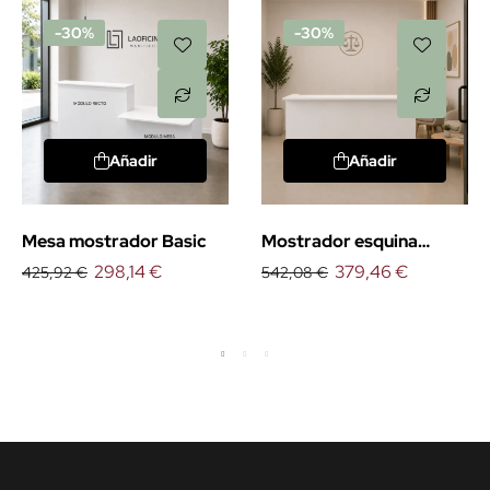
-30%
-30%
Añadir
Añadir
Mesa mostrador Basic
Mostrador esquina
298,14 €
derecha Basic
379,46 €
425,92 €
542,08 €