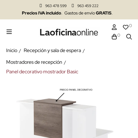
963 478 599
963 459 222
Precios IVA incluido
. Gastos de envío
GRATIS
.
0
0
Inicio
Recepción y sala de espera
Mostradores de recepción
Panel decorativo mostrador Basic