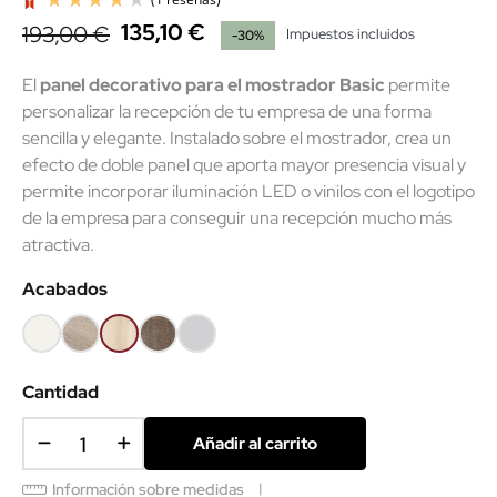
135,10 €
193,00 €
Impuestos incluidos
-30%
El
panel decorativo para el mostrador Basic
permite
personalizar la recepción de tu empresa de una forma
sencilla y elegante. Instalado sobre el mostrador, crea un
efecto de doble panel que aporta mayor presencia visual y
(1 reseñas)
permite incorporar iluminación LED o vinilos con el logotipo
de la empresa para conseguir una recepción mucho más
atractiva.
Acabados
Blanco
Olmo
Acacia
Nebraska
Gris
claro
claro
Cantidad
Añadir al carrito
Información sobre medidas