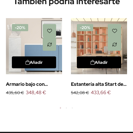
También podría interesarte
-20%
-20%
Añadir
Añadir
Armario bajo con
Estantería alta Start de
puertas Start
348,48 €
Emobok
433,66 €
435,60 €
542,08 €