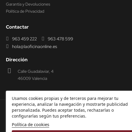
Garantía y Devoluciones
Política de Privacidad
Contactar
963 459 222
963 478 599
hola@laoficinaonline.es
Dirección
Calle Guadalaviar, 4
46009 Valencia
Usamos cookies propias y de terceros para mejorar tu
experiencia, analizar la navegación y mostrarte publicidad
personalizada. Puedes aceptar todas, rechazarlas o
© 2000-2026 Laoficinaonline.
SIDEOFFICE, S.L. CIF
configurarlas según tus preferencias.
B98914336 -
Aviso Legal
-
Política de cookies
-
Política de
Política de cookies
Privacidad
-
Garantía y Devoluciones.