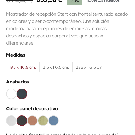
1.074,48 €
Impuestos incluidos
-20%
Mostrador de recepción Start con frontal texturado lacado
en colores y diseño contemporáneo. Una solución
moderna para recepciones de empresas, clínicas,
despachos y espacios corporativos que buscan
diferenciarse.
Medidas
195 x 116,5 cm.
215 x 116,5 cm.
235 x 116,5 cm.
Acabados
Blanco
Antracita
(EMB)
(EMB)
Color panel decorativo
Blanco
Gris
Coral
Verde
Azul
texturado
texturado
texturado
texturado
texturado