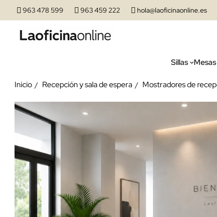
963 478 599
963 459 222
hola@laoficinaonline.es
Sillas
Mesas
Inicio
Recepción y sala de espera
Mostradores de recep