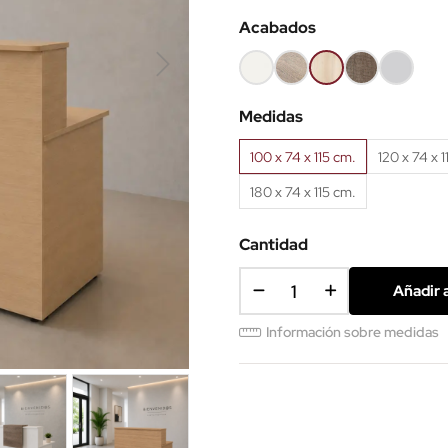
Acabados
Blanco
Olmo
Acacia
Nebraska
Gris
claro
claro
Medidas
100 x 74 x 115 cm.
120 x 74 x 1
180 x 74 x 115 cm.
Cantidad
Añadir a
Información sobre medidas