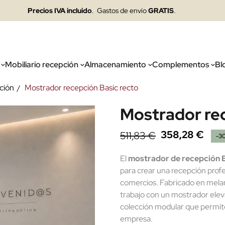
Precios IVA incluido
. Gastos de envío
GRATIS
.
Mobiliario recepción
Almacenamiento
Complementos
Bl
ción
Mostrador recepción Basic recto
Mostrador rec
358,28 €
511,83 €
-3
El
mostrador de recepción B
para crear una recepción profe
comercios. Fabricado en melam
trabajo con un mostrador eleva
colección modular que permite
empresa.