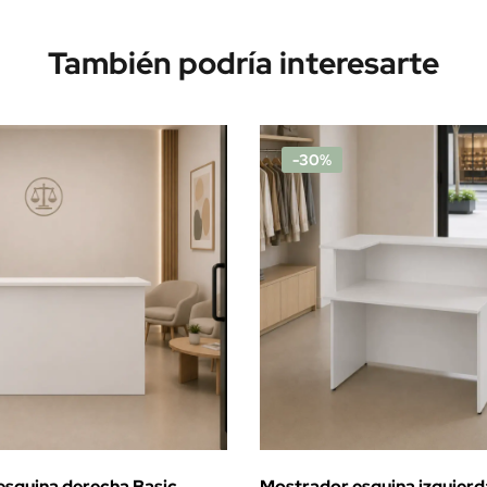
También podría interesarte
-30%
squina derecha Basic
Mostrador esquina izquierd