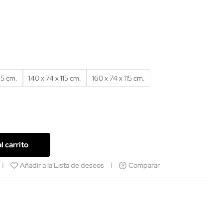
15 cm.
140 x 74 x 115 cm.
160 x 74 x 115 cm.
l carrito
Añadir a la Lista de deseos
Comparar