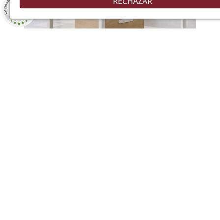
RECHAZAR
8.9
/10
226 NOTAS
Añadir
Cajonera de oficina colgante 2 cajones
180,05 €
225,06 €
(1)
-20%