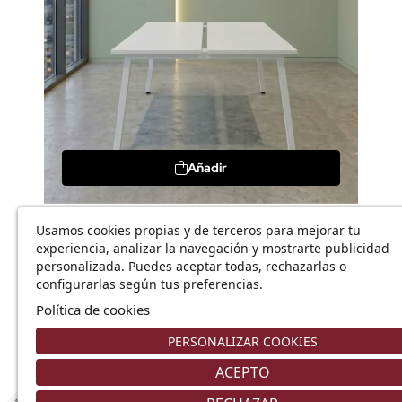
Añadir
Usamos cookies propias y de terceros para mejorar tu
Mesa coworking Torii
experiencia, analizar la navegación y mostrarte publicidad
453,02 €
566,28 €
personalizada. Puedes aceptar todas, rechazarlas o
configurarlas según tus preferencias.
Política de cookies
-20%
PERSONALIZAR COOKIES
ACEPTO