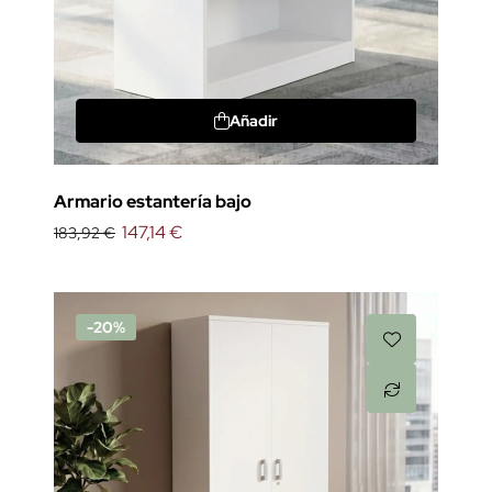
Añadir
Armario estantería bajo
147,14 €
183,92 €
-20%