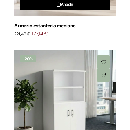
Añadir
Armario estantería mediano
177,14 €
221,43 €
-20%