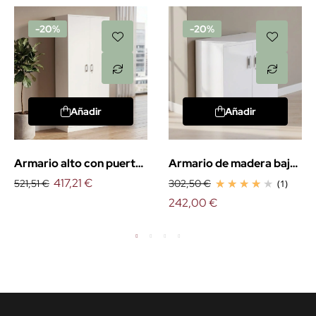
-20%
-20%
Añadir
Añadir
Armario alto con puertas
Armario de madera bajo
4 estantes
417,21 €
con puertas
521,51 €
302,50 €
(1)
242,00 €