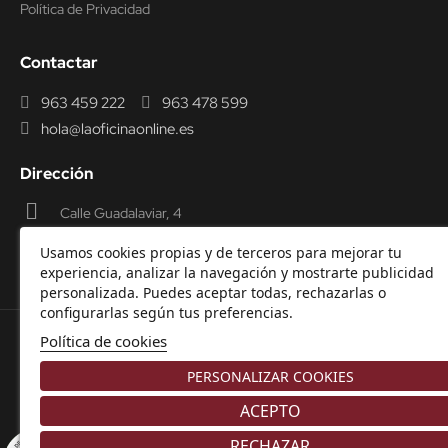
Política de Privacidad
Contactar
963 459 222
963 478 599
hola@laoficinaonline.es
Dirección
Calle Guadalaviar, 4
46009 Valencia
Usamos cookies propias y de terceros para mejorar tu
experiencia, analizar la navegación y mostrarte publicidad
personalizada. Puedes aceptar todas, rechazarlas o
configurarlas según tus preferencias.
Política de cookies
© 2000-2026 Laoficinaonline.
SIDEOFFICE, S.L. CIF
PERSONALIZAR COOKIES
B98914336 -
Aviso Legal
-
Política de cookies
-
Política de
Privacidad
-
Garantía y Devoluciones.
ACEPTO
RECHAZAR