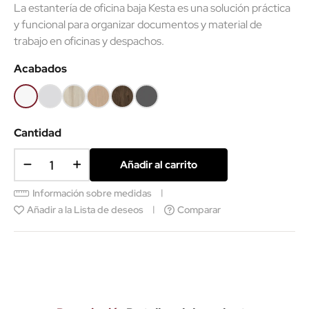
La estantería de oficina baja Kesta es una solución práctica
y funcional para organizar documentos y material de
trabajo en oficinas y despachos.
Acabados
Blanco
Gris
Haya
Roble
Castaño
Grafito
claro
k
k
k
Cantidad
Añadir al carrito
Información sobre medidas
Añadir a la Lista de deseos
Comparar