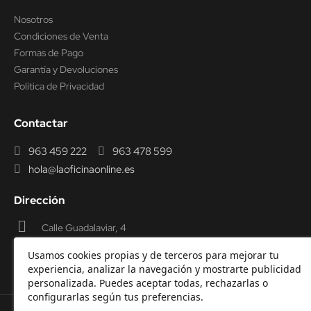
Nosotros
Condiciones de Venta
Formas de Pago
Garantía y Devoluciones
Política de Privacidad
Contactar
963 459 222
963 478 599
hola@laoficinaonline.es
Dirección
Calle Guadalaviar, 4
46009 Valencia
Usamos cookies propias y de terceros para mejorar tu
experiencia, analizar la navegación y mostrarte publicidad
personalizada. Puedes aceptar todas, rechazarlas o
configurarlas según tus preferencias.