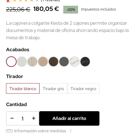
180,05 €
225,06 €
Impuestos incluidos
-20%
La cajonera colgante Kesta de 2 cajones permite organizar
documentos y material de oficina ahorrando espacio bajo la
mesa de trabajo.
(1 reseñas)
Acabados
Blanco
Gris
Haya
Roble
Castaño
Gris
Mármol
Mármol
68
61
52
60
53
grafito
blanco
negro
Tirador
62
Tirador blanco
Tirador gris
Tirador negro
Cantidad
Añadir al carrito
Información sobre medidas