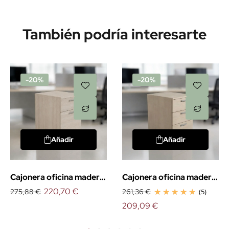
También podría interesarte
-20%
-20%
Añadir
Añadir
Cajonera oficina madera
Cajonera oficina madera
1 cajón + archivador
220,70 €
3 cajones
275,88 €
261,36 €
(5)
209,09 €