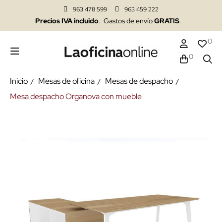
963 478 599
963 459 222
Precios IVA incluido
. Gastos de envío
GRATIS
.
0
0
Inicio
Mesas de oficina
Mesas de despacho
Mesa despacho Organova con mueble