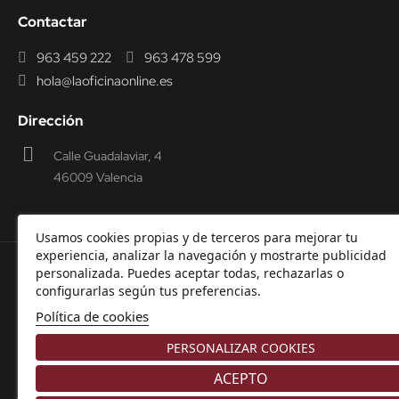
Contactar
963 459 222
963 478 599
hola@laoficinaonline.es
Dirección
Calle Guadalaviar, 4
46009 Valencia
Usamos cookies propias y de terceros para mejorar tu
experiencia, analizar la navegación y mostrarte publicidad
personalizada. Puedes aceptar todas, rechazarlas o
© 2000-2026 Laoficinaonline.
SIDEOFFICE, S.L. CIF
configurarlas según tus preferencias.
B98914336 -
Aviso Legal
-
Política de cookies
-
Política de
Política de cookies
Privacidad
-
Garantía y Devoluciones.
PERSONALIZAR COOKIES
ACEPTO