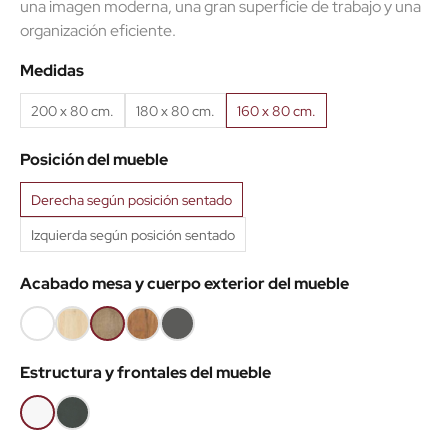
una imagen moderna, una gran superficie de trabajo y una
organización eficiente.
Medidas
200 x 80 cm.
180 x 80 cm.
160 x 80 cm.
Posición del mueble
Derecha según posición sentado
Izquierda según posición sentado
Acabado mesa y cuerpo exterior del mueble
Blanco
Roble
Roble
Roble
Antracita
(IMA)
claro
Nuez
viejo
(IMA)
Estructura y frontales del mueble
(IMA)
(IMA)
(IMA)
Blanco
Antracita