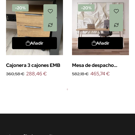
-20%
-20%
Añadir
Añadir
Cajonera 3 cajones EMB
Mesa de despacho
288,46 €
Organova
465,74 €
360,58 €
582,18 €