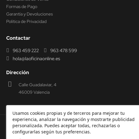
Formas de Pago
Garantía y Devoluciones
Política de Privacidad
Contactar
963 459 222
963 478 599
hola@laoficinaonline.es
Dirección
Calle Guadalaviar, 4
46009 Valencia
Usamos cookies propias y de terceros para mejorar tu
experiencia, analizar la navegación y mostrarte publicidad
personalizada. Puedes aceptar todas, rechazarlas o
© 2000-2026 Laoficinaonline.
SIDEOFFICE, S.L. CIF
configurarlas según tus preferencias.
B98914336 -
Aviso Legal
-
Política de cookies
-
Política de