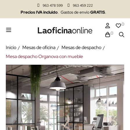
963 478 599
963 459 222
Precios IVA incluido
. Gastos de envío
GRATIS
.
0
0
Inicio
Mesas de oficina
Mesas de despacho
Mesa despacho Organova con mueble