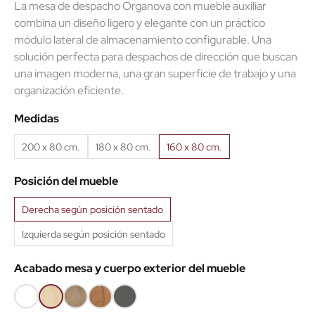
La mesa de despacho Organova con mueble auxiliar
combina un diseño ligero y elegante con un práctico
módulo lateral de almacenamiento configurable. Una
solución perfecta para despachos de dirección que buscan
una imagen moderna, una gran superficie de trabajo y una
organización eficiente.
Medidas
200 x 80 cm.
180 x 80 cm.
160 x 80 cm.
Posición del mueble
Derecha según posición sentado
Izquierda según posición sentado
Acabado mesa y cuerpo exterior del mueble
Blanco
Roble
Roble
Roble
Antracita
(IMA)
claro
Nuez
viejo
(IMA)