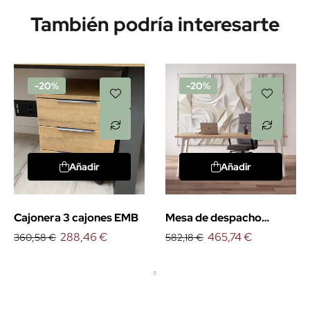
También podría interesarte
-20%
-20%
Añadir
Añadir
Cajonera 3 cajones EMB
Mesa de despacho
288,46 €
Organova
465,74 €
360,58 €
582,18 €