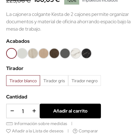
225,06 €
Impuestos incluidos
-20%
La cajonera colgante Kesta de 2 cajones permite organizar
documentos y material de oficina ahorrando espacio bajo la
mesa de trabajo.
Acabados
Blanco
Gris
Haya
Roble
Castaño
Gris
Mármol
Mármol
68
61
52
60
53
grafito
blanco
negro
Tirador
62
Tirador blanco
Tirador gris
Tirador negro
Cantidad
Añadir al carrito
Información sobre medidas
Añadir a la Lista de deseos
Comparar