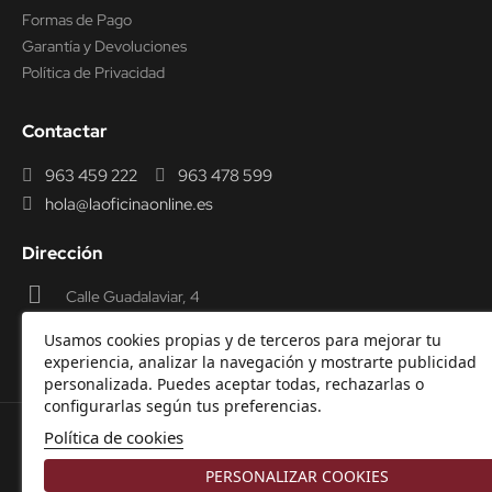
Formas de Pago
Garantía y Devoluciones
Política de Privacidad
Contactar
963 459 222
963 478 599
hola@laoficinaonline.es
Dirección
Calle Guadalaviar, 4
46009 Valencia
Usamos cookies propias y de terceros para mejorar tu
experiencia, analizar la navegación y mostrarte publicidad
personalizada. Puedes aceptar todas, rechazarlas o
configurarlas según tus preferencias.
Política de cookies
© 2000-2026 Laoficinaonline.
SIDEOFFICE, S.L. CIF
PERSONALIZAR COOKIES
B98914336 -
Aviso Legal
-
Política de cookies
-
Política de