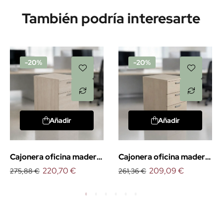
También podría interesarte
-20%
-20%
Añadir
Añadir
Cajonera oficina madera
Cajonera oficina madera
1 cajón + archivador
220,70 €
3 cajones
209,09 €
275,88 €
261,36 €