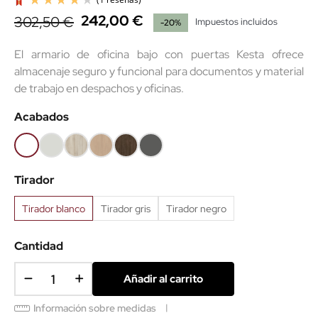
242,00 €
302,50 €
Impuestos incluidos
-20%
El armario de oficina bajo con puertas Kesta ofrece
almacenaje seguro y funcional para documentos y material
de trabajo en despachos y oficinas.
(1 reseñas)
Acabados
Blanco
Gris
Haya
Roble
Castaño
Gris
68
61
52
60
53
grafito
Tirador
62
Tirador blanco
Tirador gris
Tirador negro
Cantidad
Añadir al carrito
Información sobre medidas