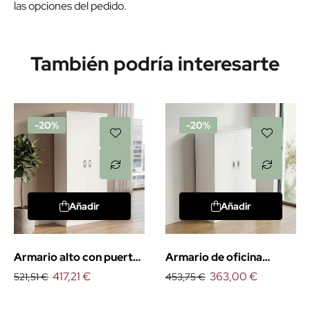
las opciones del pedido.
También podría interesarte
-20%
-20%
Añadir
Añadir
Armario alto con puertas
Armario de oficina
4 estantes
417,21 €
medio con puertas
363,00 €
521,51 €
453,75 €