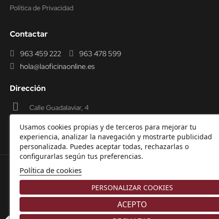
Política de Privacidad
Contactar
963 459 222
963 478 599
hola@laoficinaonline.es
Dirección
Calle Guadalaviar, 4
46009 Valencia
Usamos cookies propias y de terceros para mejorar tu
experiencia, analizar la navegación y mostrarte publicidad
personalizada. Puedes aceptar todas, rechazarlas o
configurarlas según tus preferencias.
Política de cookies
© 2000-2026 Laoficinaonline.
SIDEOFFICE, S.L. CIF
PERSONALIZAR COOKIES
B98914336 -
Aviso Legal
-
Política de cookies
-
Política de
Privacidad
-
Garantía y Devoluciones.
ACEPTO