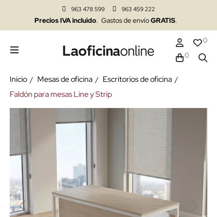
963 478 599
963 459 222
Precios IVA incluido
. Gastos de envío
GRATIS
.
0
0
Inicio
Mesas de oficina
Escritorios de oficina
Faldón para mesas Line y Strip