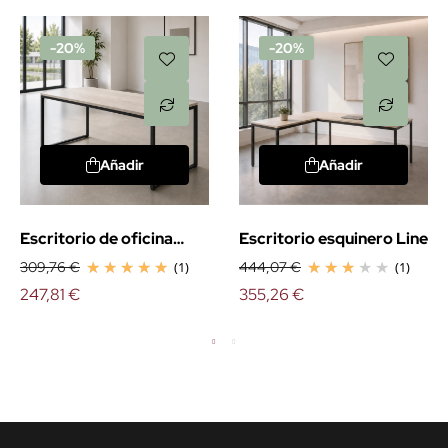
-20%
-20%
Añadir
Añadir
Escritorio de oficina
Escritorio esquinero Line
Strip
309,76 €
(1)
444,07 €
(1)
247,81 €
355,26 €