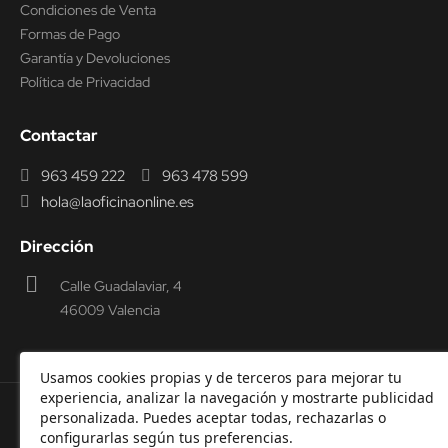
Condiciones de Venta
Formas de Pago
Garantía y Devoluciones
Política de Privacidad
Contactar
963 459 222
963 478 599
hola@laoficinaonline.es
Dirección
Calle Guadalaviar, 4
46009 Valencia
Usamos cookies propias y de terceros para mejorar tu
experiencia, analizar la navegación y mostrarte publicidad
personalizada. Puedes aceptar todas, rechazarlas o
© 2000-2026 Laoficinaonline.
SIDEOFFICE, S.L. CIF
configurarlas según tus preferencias.