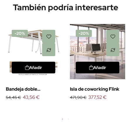
También podría interesarte
-20%
-20%
Añadir
Añadir
Bandeja doble
Isla de coworking Flink
electrificación mesas
43,56 €
377,52 €
54,45 €
471,90 €
coworking