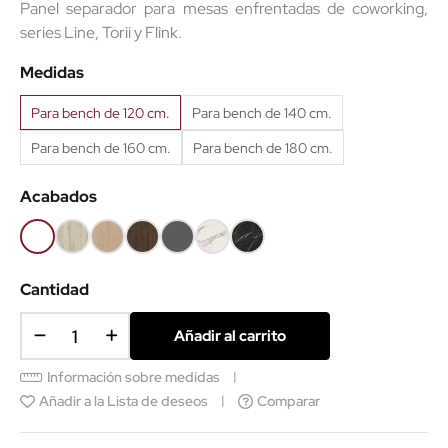
Panel separador para mesas enfrentadas de coworking,
series Line, Torii y Flink.
Medidas
Para bench de 120 cm.
Para bench de 140 cm.
Para bench de 160 cm.
Para bench de 180 cm.
Acabados
Blanco
Haya
Roble
Castaño
Gris
Mármol
Mármol
68
52
60
53
grafito
blanco
negro
62
Cantidad
Añadir al carrito
Información sobre medidas
Añadir a la Lista de deseos
Comparar