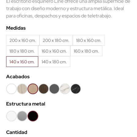
El escritorio esquinero Line ofrece una amplia superficie de
trabajo con diseño moderno y estructura metálica. Ideal
para oficinas, despachos y espacios de teletrabajo.
(1 reseñas)
Medidas
200 x 160 cm.
200 x 180 cm.
180 x 160 cm.
180 x 180 cm.
160 x 160 cm.
160 x 180 cm.
140 x 160 cm.
140 x 180 cm.
Acabados
Blanco
Haya
Roble
Castaño
Gris
Mármol
Mármol
68
52
60
53
grafito
blanco
negro
Estructura metal
62
Blanco
Gris
Negro
aluminio
Cantidad