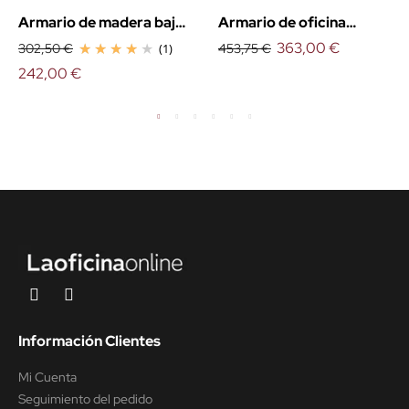
Armario de madera bajo
Armario de oficina
con puertas
medio con puertas
363,00 €
302,50 €
(1)
453,75 €
242,00 €
Información Clientes
Mi Cuenta
Seguimiento del pedido