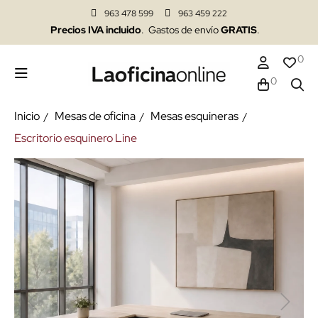
963 478 599
963 459 222
Precios IVA incluido
. Gastos de envío
GRATIS
.
0
0
Inicio
Mesas de oficina
Mesas esquineras
Escritorio esquinero Line